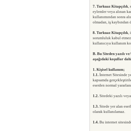
7.
Turkuaz Kitapçılık
,
eylemler veya alınan ka
kullanımından sonra alın
olmadan, iş kaybından do
8.
Turkuaz Kitapçılık
,
sorumluluk kabul etmez. 
kullanıcıya kullanım ko
B. Bu Siteden yazılı ve
aşağıdaki koşullar dahi
1. Kişisel kullanım;
1.1.
İnternet Sitesinde y
kapsamda gerçekleştiril
eserden normal yararlan
1.2.
Sitedeki yazılı veya 
1.3.
Sitede yer alan eserl
olarak kullanılamaz.
1.4.
Bu internet sitesinde