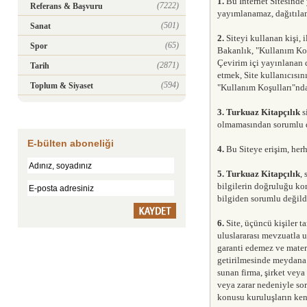
1.
Bu İnternet Sitesinde 
(7222)
Referans & Başvuru
yayımlanamaz, dağıtılam
(501)
Sanat
2.
Siteyi kullanan kişi, 
(65)
Spor
Bakanlık, "Kullanım Koşu
Çevirim içi yayınlanan 
(2871)
Tarih
etmek, Site kullanıcısı
(594)
Toplum & Siyaset
"Kullanım Koşulları"ndak
3.
Turkuaz Kitapçılık
s
olmamasından sorumlu d
E-bülten aboneliği
4.
Bu Siteye erişim, herh
5.
Turkuaz Kitapçılık
,
bilgilerin doğruluğu ko
bilgiden sorumlu değildi
6.
Site, üçüncü kişiler t
uluslararası mevzuatla
garanti edemez ve mater
getirilmesinde meydana 
sunan firma, şirket veya
veya zarar nedeniyle so
konusu kuruluşların kend