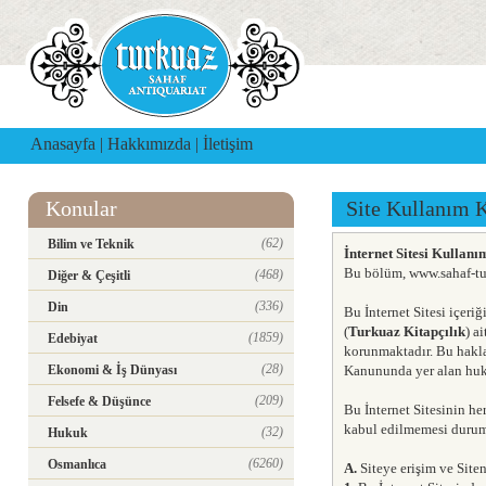
Anasayfa
|
Hakkımızda
|
İletişim
Konular
Site Kullanım K
(62)
Bilim ve Teknik
İnternet Sitesi Kullan
Bu bölüm, www.sahaf-tur
(468)
Diğer & Çeşitli
(336)
Din
Bu İnternet Sitesi içeri
(
Turkuaz Kitapçılık
) a
(1859)
Edebiyat
korunmaktadır. Bu haklar
(28)
Ekonomi & İş Dünyası
Kanununda yer alan hukuk
(209)
Felsefe & Düşünce
Bu İnternet Sitesinin her
kabul edilmemesi durumu
(32)
Hukuk
(6260)
Osmanlıca
A.
Siteye erişim ve Siten