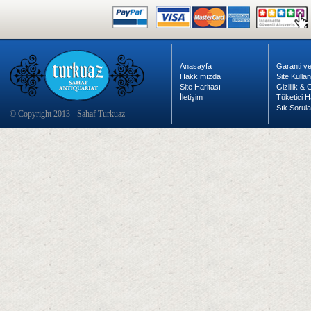
Anasayfa
Garanti ve
Hakkımızda
Site Kulla
Site Haritası
Gizlilik &
İletişim
Tüketici H
Sık Sorula
© Copyright 2013 - Sahaf Turkuaz