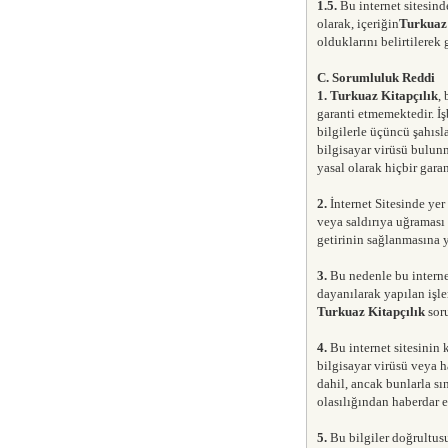
1.5.
Bu internet sitesind
olarak, içeriğin
Turkuaz
olduklarını belirtilerek 
C. Sorumluluk Reddi
1.
Turkuaz Kitapçılık
,
garanti etmemektedir. İ
bilgilerle üçüncü şahısl
bilgisayar virüsü bulunm
yasal olarak hiçbir gara
2.
İnternet Sitesinde yer
veya saldırıya uğraması 
getirinin sağlanmasına 
3.
Bu nedenle bu interne
dayanılarak yapılan işl
Turkuaz Kitapçılık
sor
4.
Bu internet sitesinin 
bilgisayar virüsü veya h
dahil, ancak bunlarla sı
olasılığından haberdar e
5.
Bu bilgiler doğrultu