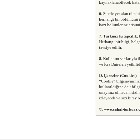
kaynaklanabilecek hatal
6.
Sitede yer alan tüm bi
herhangi bir bölümünü ipt
bazı bölümlerine erişimi 
7.
Turkuaz Kitapçılık
,
Herhangi bir bilgi, bel
tavsiye edilir.
8.
Kullanım şartlarıyla 
ve İcra Daireleri yetkilid
D. Çerezler (Cookies)
“Cookie” bilgisayarınıza
kullanıldığına dair bilg
onayınız olmadan, sizin
izleyecek ve sizi birey
©. www.sahaf-turkuaz.co