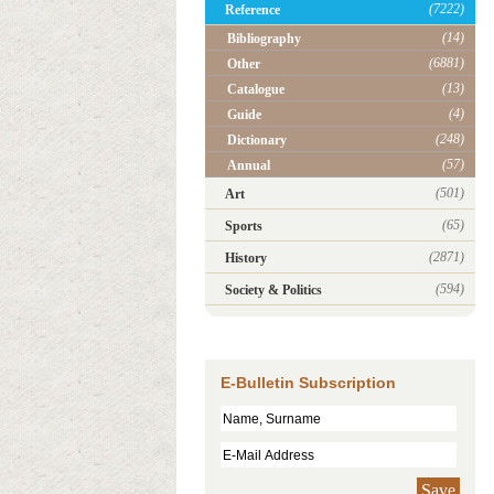
(7222)
Reference
(14)
Bibliography
(6881)
Other
(13)
Catalogue
(4)
Guide
(248)
Dictionary
(57)
Annual
(501)
Art
(65)
Sports
(2871)
History
(594)
Society & Politics
E-Bulletin Subscription
Save