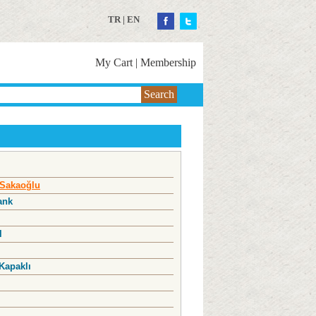
TR
|
EN
My Cart
|
Membership
Search
 Sakaoğlu
ank
l
Kapaklı