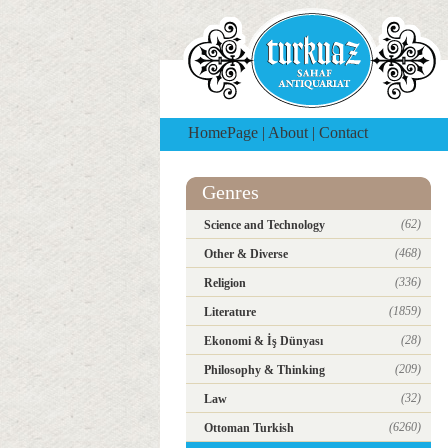
HomePage
|
About
|
Contact
Genres
(62)
Science and Technology
(468)
Other & Diverse
(336)
Religion
(1859)
Literature
(28)
Ekonomi & İş Dünyası
(209)
Philosophy & Thinking
(32)
Law
(6260)
Ottoman Turkish