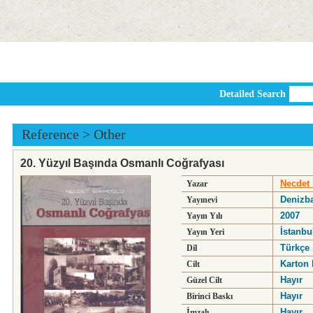
Detailed Search
Reference
>
Other
20. Yüzyıl Başında Osmanlı Coğrafyası
Necdet
Yazar
Denizb
Yayınevi
2007
Yayın Yılı
İstanbu
Yayın Yeri
Türkçe
Dil
Karton 
Cilt
Hayır
Güzel Cilt
Hayır
Birinci Baskı
Hayır
İmzalı