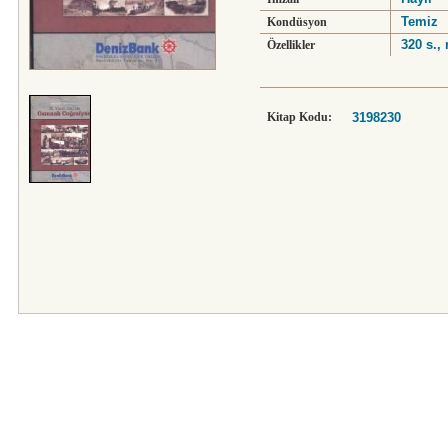
Temiz
Kondüsyon
320 s.,
Özellikler
Kitap Kodu:
3198230