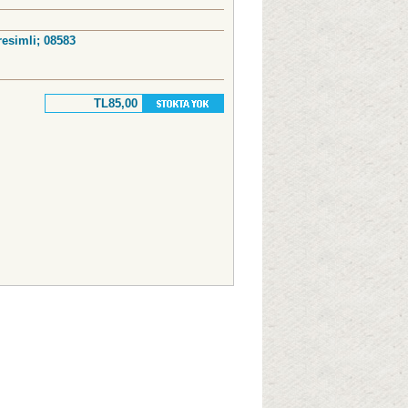
 resimli; 08583
TL85,00