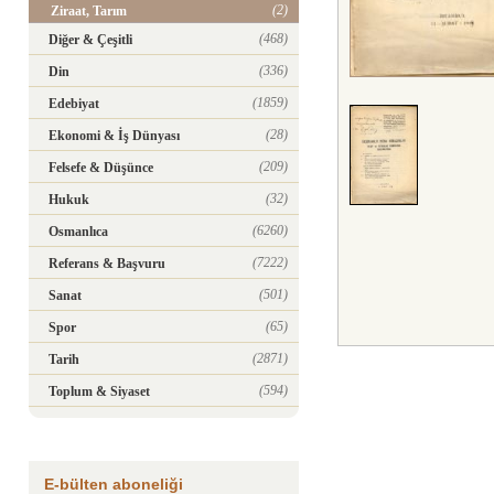
(2)
Ziraat, Tarım
(468)
Diğer & Çeşitli
(336)
Din
(1859)
Edebiyat
(28)
Ekonomi & İş Dünyası
(209)
Felsefe & Düşünce
(32)
Hukuk
(6260)
Osmanlıca
(7222)
Referans & Başvuru
(501)
Sanat
(65)
Spor
(2871)
Tarih
(594)
Toplum & Siyaset
E-bülten aboneliği