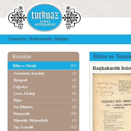
Anasayfa
|
Hakkımızda
|
İletişim
Konular
Bilim ve Tekni
(62)
Bilim ve Teknik
Başbakanlık İnön
(1)
Astronomi, Astroloji
(2)
Biyografi
(9)
Coğrafya
(4)
Çevre, Ekoloji
(5)
Diğer
(4)
Fen Bilimleri
(10)
Matematik
(3)
Mimarlık, Mühendislik
(12)
Tıp, Eczacılık