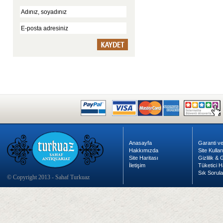
Anasayfa
Garanti ve
Hakkımızda
Site Kulla
Site Haritası
Gizlilik &
İletişim
Tüketici H
Sık Sorula
© Copyright 2013 - Sahaf Turkuaz