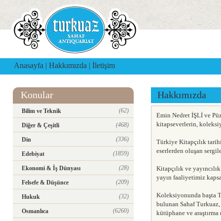
Anasayfa
|
Hakkımızda
|
İletişim
Konular
Hakkımızda
(62)
Bilim ve Teknik
Emin Nedret İŞLİ ve Püz
kitapseverlerin, koleks
(468)
Diğer & Çeşitli
(336)
Din
Türkiye Kitapçılık tari
eserlerden oluşan sergile
(1859)
Edebiyat
(28)
Ekonomi & İş Dünyası
Kitapçılık ve yayıncılı
yayın faaliyetimiz kaps
(209)
Felsefe & Düşünce
Koleksiyonunda başta Tü
(32)
Hukuk
bulunan Sahaf Turkuaz, 
(6260)
Osmanlıca
kütüphane ve araştırma m