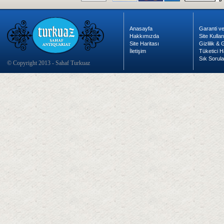
Anasayfa
Garanti ve
Hakkımızda
Site Kulla
Site Haritası
Gizlilik &
İletişim
Tüketici H
Sık Sorula
© Copyright 2013 - Sahaf Turkuaz