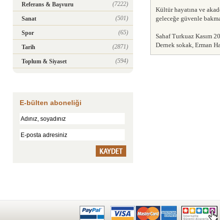
(7222)
Referans & Başvuru
Kültür hayatına ve akad
(501)
geleceğe güvenle bakmak
Sanat
(65)
Spor
Sahaf Turkuaz Kasım 201
Dernek sokak, Erman Han'
(2871)
Tarih
(594)
Toplum & Siyaset
E-bülten aboneliği