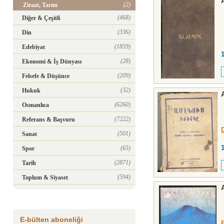
(2)
Ziraat, Tarım
(468)
Diğer & Çeşitli
(336)
Din
(1859)
Edebiyat
(28)
Ekonomi & İş Dünyası
(209)
Felsefe & Düşünce
(32)
Hukuk
(6260)
Osmanlıca
(7222)
Referans & Başvuru
(501)
Sanat
(65)
Spor
(2871)
Tarih
(594)
Toplum & Siyaset
E-bülten aboneliği