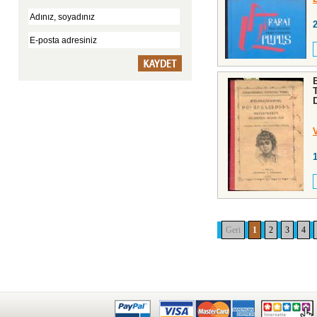
Geri
1
2
3
4