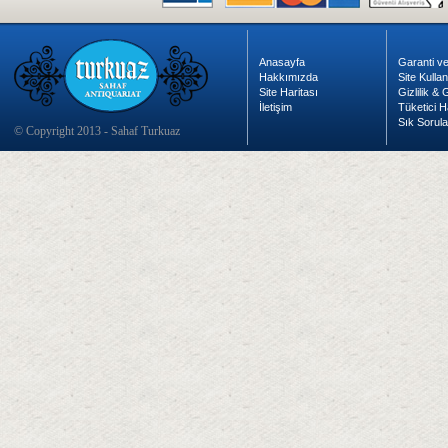
Anasayfa
Garanti ve
Hakkımızda
Site Kulla
Site Haritası
Gizlilik &
İletişim
Tüketici H
Sık Sorula
© Copyright 2013 - Sahaf Turkuaz