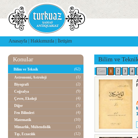
Anasayfa
|
Hakkımızda
|
İletişim
Konular
Bilim ve Tekni
(62)
Bilim ve Teknik
Geri
1
2
3
4
(1)
Astronomi, Astroloji
(2)
Biyografi
(9)
Coğrafya
(4)
Çevre, Ekoloji
(5)
Diğer
(4)
Fen Bilimleri
(10)
Matematik
(3)
Mimarlık, Mühendislik
(12)
Tıp, Eczacılık