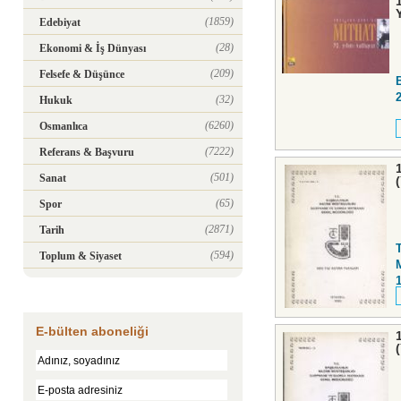
(1859)
Edebiyat
(28)
Ekonomi & İş Dünyası
(209)
Felsefe & Düşünce
(32)
Hukuk
(6260)
Osmanlıca
(7222)
Referans & Başvuru
(501)
Sanat
(65)
Spor
(2871)
Tarih
(594)
Toplum & Siyaset
E-bülten aboneliği