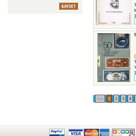
Y
Geri
1
2
3
4