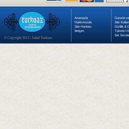
Anasayfa
Garanti ve
Hakkımızda
Site Kulla
Site Haritası
Gizlilik &
İletişim
Tüketici H
Sık Sorula
© Copyright 2013 - Sahaf Turkuaz