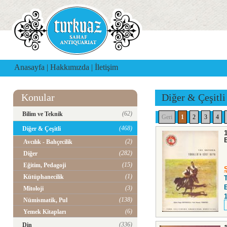
Anasayfa
|
Hakkımızda
|
İletişim
Konular
Diğer & Çeşitli
(62)
Bilim ve Teknik
Geri
1
2
3
4
(468)
Diğer & Çeşitli
(2)
Avcılık - Bahçecilik
(282)
Diğer
(15)
Eğitim, Pedagoji
(1)
Kütüphanecilik
(3)
Mitoloji
(138)
Nümismatik, Pul
(6)
Yemek Kitapları
(336)
Din