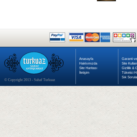
Anasayfa
Garanti ve
Hakkımızda
Site Kulla
Site Haritası
Gizlilik &
İletişim
Tüketici H
Sık Sorula
© Copyright 2013 - Sahaf Turkuaz