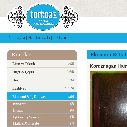
Anasayfa
|
Hakkımızda
|
İletişim
Konular
Ekonomi & İş 
(62)
Bilim ve Teknik
Kordznagan Ham
(468)
Diğer & Çeşitli
(336)
Din
(1859)
Edebiyat
(28)
Ekonomi & İş Dünyası
(2)
Biyografi
(6)
İktisat
(3)
İşletme, İş Yönetimi
(2)
Maliye, Muhasebe