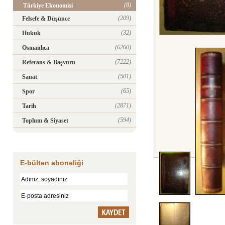
(8)
Türkiye Ekonomisi
(209)
Felsefe & Düşünce
(32)
Hukuk
(6260)
Osmanlıca
(7222)
Referans & Başvuru
(501)
Sanat
(65)
Spor
(2871)
Tarih
(594)
Toplum & Siyaset
E-bülten aboneliği