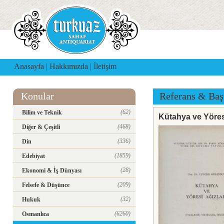
Anasayfa
|
Hakkımızda
|
İletişim
Konular
Referans & Baş
(62)
Bilim ve Teknik
Kütahya ve Yöresi
(468)
Diğer & Çeşitli
(336)
Din
(1859)
Edebiyat
(28)
Ekonomi & İş Dünyası
(209)
Felsefe & Düşünce
(32)
Hukuk
(6260)
Osmanlıca