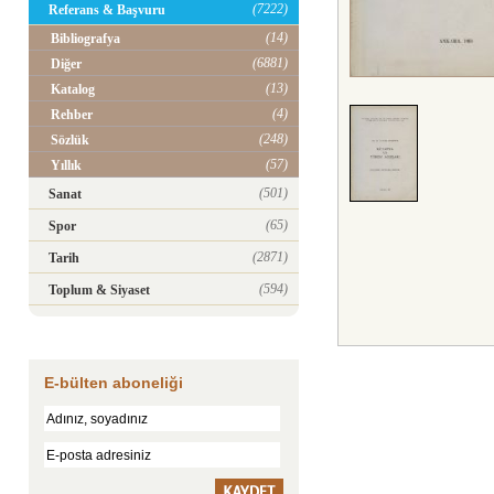
(7222)
Referans & Başvuru
(14)
Bibliografya
(6881)
Diğer
(13)
Katalog
(4)
Rehber
(248)
Sözlük
(57)
Yıllık
(501)
Sanat
(65)
Spor
(2871)
Tarih
(594)
Toplum & Siyaset
E-bülten aboneliği