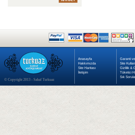
Anasayfa
Garanti ve
Hakkımızda
Site Kulla
Site Haritası
Gizlilik &
İletişim
Tüketici H
Sık Sorula
© Copyright 2013 - Sahaf Turkuaz