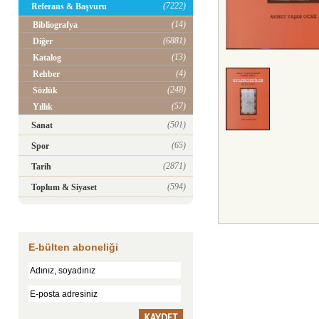
(7222)
Referans & Başvuru
(14)
Bibliografya
(6881)
Diğer
(13)
Katalog
(4)
Rehber
(248)
Sözlük
(57)
Yıllık
(501)
Sanat
(65)
Spor
(2871)
Tarih
(594)
Toplum & Siyaset
E-bülten aboneliği