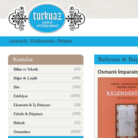
Anasayfa
|
Hakkımızda
|
İletişim
Konular
Referans & Baş
(62)
Bilim ve Teknik
Osmanlı İmparator
(468)
Diğer & Çeşitli
(336)
Din
(1859)
Edebiyat
(28)
Ekonomi & İş Dünyası
(209)
Felsefe & Düşünce
(32)
Hukuk
(6260)
Osmanlıca