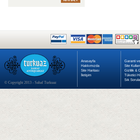
Anasayfa
Garanti ve
Hakkımızda
Site Kulla
Site Haritası
Gizlilik &
İletişim
Tüketici H
Sık Sorula
© Copyright 2013 - Sahaf Turkuaz