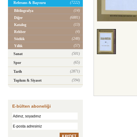
(7222)
Referans & Başvuru
(14)
Bibliografya
(6881)
Diğer
(13)
Katalog
(4)
Rehber
(248)
Sözlük
(57)
Yıllık
(501)
Sanat
(65)
Spor
(2871)
Tarih
(594)
Toplum & Siyaset
E-bülten aboneliği