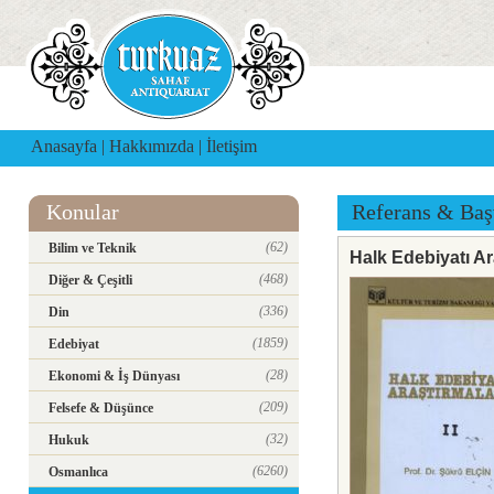
Anasayfa
|
Hakkımızda
|
İletişim
Konular
Referans & Baş
(62)
Bilim ve Teknik
Halk Edebiyatı Ara
(468)
Diğer & Çeşitli
(336)
Din
(1859)
Edebiyat
(28)
Ekonomi & İş Dünyası
(209)
Felsefe & Düşünce
(32)
Hukuk
(6260)
Osmanlıca