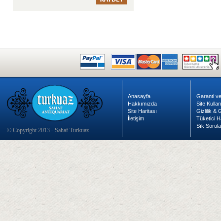
Anasayfa
Garanti ve
Hakkımızda
Site Kulla
Site Haritası
Gizlilik &
İletişim
Tüketici H
Sık Sorula
© Copyright 2013 - Sahaf Turkuaz