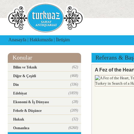
Anasayfa
|
Hakkımızda
|
İletişim
Konular
Referans & Baş
(62)
Bilim ve Teknik
A Fez of the Hear
(468)
Diğer & Çeşitli
(336)
Din
(1859)
Edebiyat
(28)
Ekonomi & İş Dünyası
(209)
Felsefe & Düşünce
(32)
Hukuk
(6260)
Osmanlıca