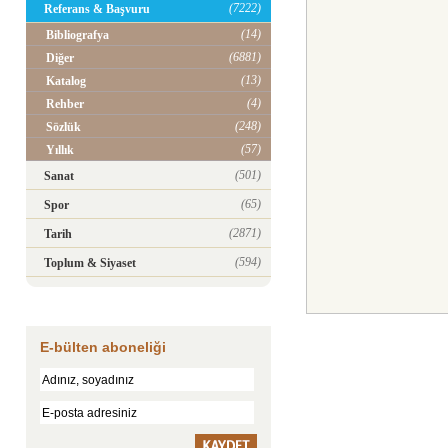
(7222)
Referans & Başvuru
(14)
Bibliografya
(6881)
Diğer
(13)
Katalog
(4)
Rehber
(248)
Sözlük
(57)
Yıllık
(501)
Sanat
(65)
Spor
(2871)
Tarih
(594)
Toplum & Siyaset
E-bülten aboneliği