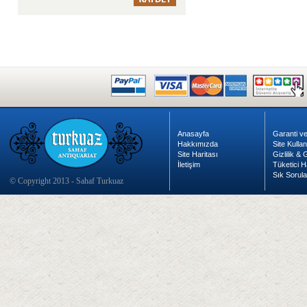
Anasayfa
Garanti ve
Hakkımızda
Site Kulla
Site Haritası
Gizlilik &
İletişim
Tüketici H
Sık Sorula
© Copyright 2013 - Sahaf Turkuaz