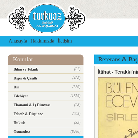
Anasayfa
|
Hakkımızda
|
İletişim
Konular
Referans & Baş
(62)
Bilim ve Teknik
İttihat - Terakki
(468)
Diğer & Çeşitli
(336)
Din
(1859)
Edebiyat
(28)
Ekonomi & İş Dünyası
(209)
Felsefe & Düşünce
(32)
Hukuk
(6260)
Osmanlıca