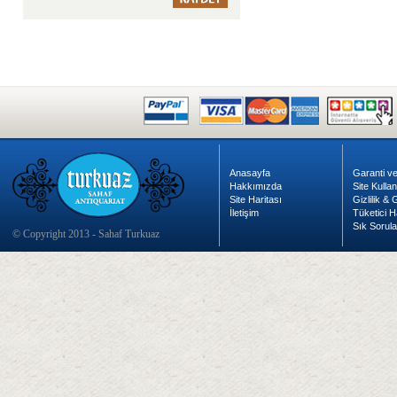
Anasayfa
Garanti ve
Hakkımızda
Site Kulla
Site Haritası
Gizlilik &
İletişim
Tüketici H
Sık Sorula
© Copyright 2013 - Sahaf Turkuaz