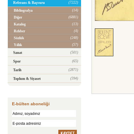
(7222)
Referans & Başvuru
(14)
Bibliografya
(6881)
Diğer
(13)
Katalog
(4)
Rehber
(248)
Sözlük
(57)
Yıllık
(501)
Sanat
(65)
Spor
(2871)
Tarih
(594)
Toplum & Siyaset
E-bülten aboneliği