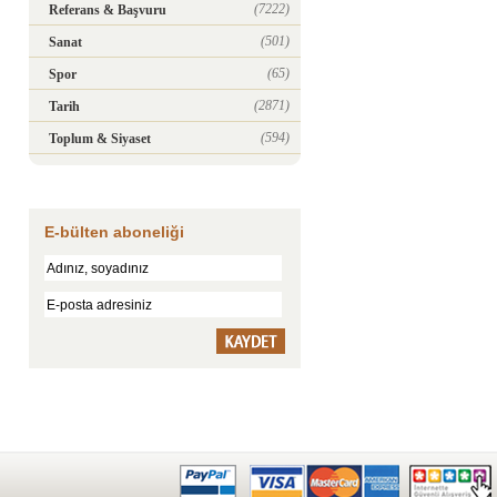
(7222)
Referans & Başvuru
(501)
Sanat
(65)
Spor
(2871)
Tarih
(594)
Toplum & Siyaset
E-bülten aboneliği