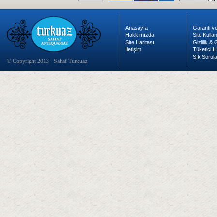
Anasayfa
Garanti ve
Hakkımızda
Site Kulla
Site Haritası
Gizlilik &
İletişim
Tüketici H
Sık Sorula
© Copyright 2013 - Sahaf Turkuaz