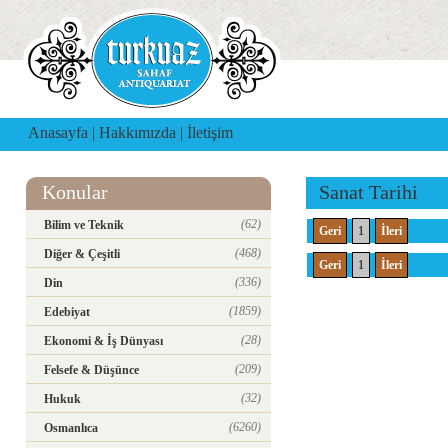
Anasayfa
|
Hakkımızda
|
İletişim
Konular
Sanat Tarihi
(62)
Bilim ve Teknik
Geri
1
İleri
(468)
Diğer & Çeşitli
Geri
1
İleri
(336)
Din
(1859)
Edebiyat
(28)
Ekonomi & İş Dünyası
(209)
Felsefe & Düşünce
(32)
Hukuk
(6260)
Osmanlıca