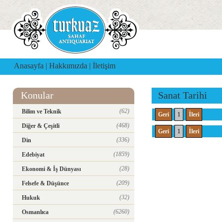
Anasayfa
|
Hakkımızda
|
İletişim
Konular
Sanat Tarihi
(62)
Bilim ve Teknik
Geri
1
İleri
(468)
Diğer & Çeşitli
Geri
1
İleri
(336)
Din
(1859)
Edebiyat
(28)
Ekonomi & İş Dünyası
(209)
Felsefe & Düşünce
(32)
Hukuk
(6260)
Osmanlıca