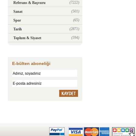
(7222)
Referans & Başvuru
(501)
Sanat
(65)
Spor
(2871)
Tarih
(594)
Toplum & Siyaset
E-bülten aboneliği