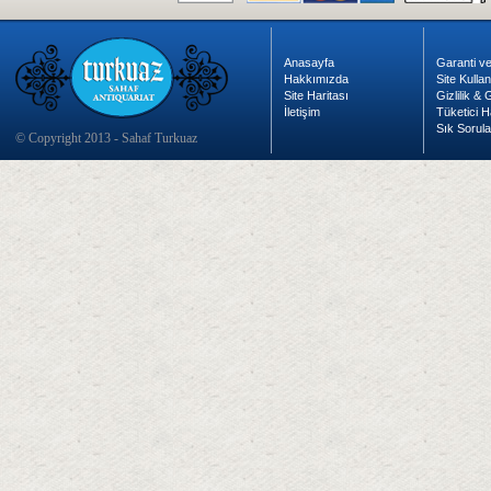
Anasayfa
Garanti ve
Hakkımızda
Site Kulla
Site Haritası
Gizlilik &
İletişim
Tüketici H
Sık Sorula
© Copyright 2013 - Sahaf Turkuaz