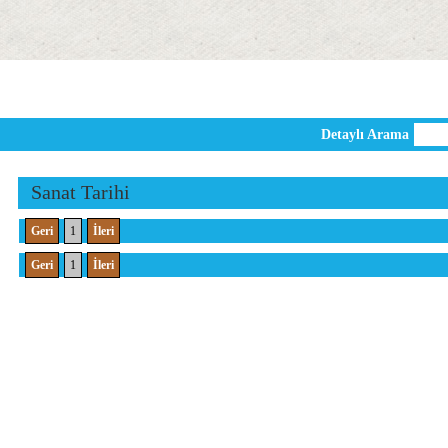
Detaylı Arama
Sanat Tarihi
Geri
1
İleri
Geri
1
İleri