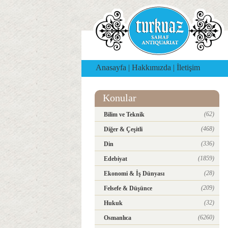
Anasayfa
|
Hakkımızda
|
İletişim
Konular
(62)
Bilim ve Teknik
(468)
Diğer & Çeşitli
(336)
Din
(1859)
Edebiyat
(28)
Ekonomi & İş Dünyası
(209)
Felsefe & Düşünce
(32)
Hukuk
(6260)
Osmanlıca