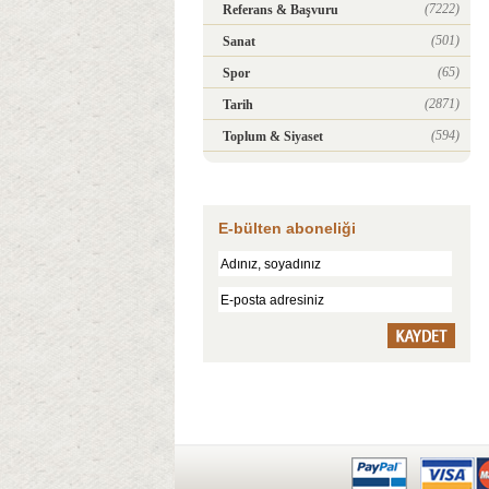
(7222)
Referans & Başvuru
(501)
Sanat
(65)
Spor
(2871)
Tarih
(594)
Toplum & Siyaset
E-bülten aboneliği