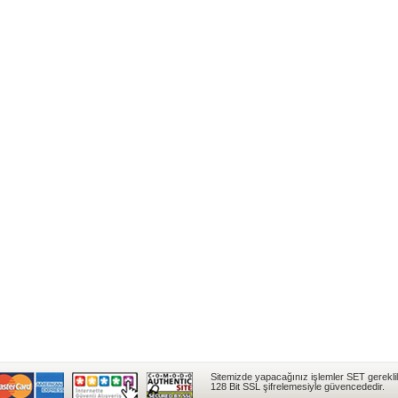
Sitemizde yapacağınız işlemler SET gereklil
128 Bit SSL şifrelemesiyle güvencededir.