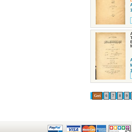
Geri
6
7
8
9