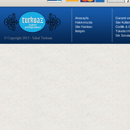
Anasayfa
Garanti ve
Hakkımızda
Site Kulla
Site Haritası
Gizlilik &
İletişim
Tüketici H
Sık Sorula
© Copyright 2013 - Sahaf Turkuaz