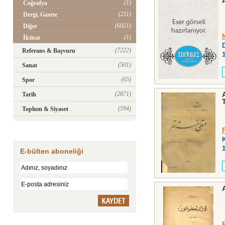
(1)
Coğrafya
(211)
Dergi, Gazete
(6021)
Diğer
(1)
İktisat
(7222)
Referans & Başvuru
(501)
Sanat
(65)
Spor
(2871)
Tarih
(594)
Toplum & Siyaset
E-bülten aboneliği