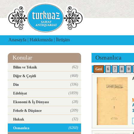
Anasayfa
|
Hakkımızda
|
İletişim
Konular
Osmanlıca
(62)
Bilim ve Teknik
Geri
6
7
8
9
(468)
Diğer & Çeşitli
(336)
Din
(1859)
Edebiyat
(28)
Ekonomi & İş Dünyası
(209)
Felsefe & Düşünce
(32)
Hukuk
(6260)
Osmanlıca