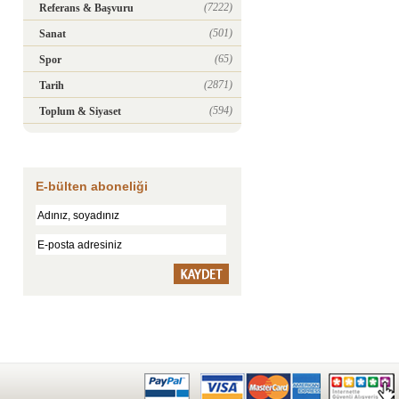
(7222)
Referans & Başvuru
(501)
Sanat
(65)
Spor
(2871)
Tarih
(594)
Toplum & Siyaset
E-bülten aboneliği