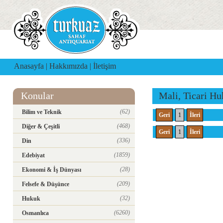
Anasayfa
|
Hakkımızda
|
İletişim
Konular
Mali, Ticari H
(62)
Bilim ve Teknik
Geri
1
İleri
(468)
Diğer & Çeşitli
Geri
1
İleri
(336)
Din
(1859)
Edebiyat
(28)
Ekonomi & İş Dünyası
(209)
Felsefe & Düşünce
(32)
Hukuk
(6260)
Osmanlıca