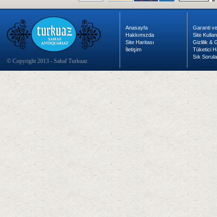
Anasayfa
Garanti ve
Hakkımızda
Site Kulla
Site Haritası
Gizlilik &
İletişim
Tüketici H
Sık Sorula
© Copyright 2013 - Sahaf Turkuaz