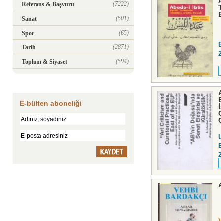
(7222)
Referans & Başvuru
(501)
Sanat
(65)
Spor
B
(2871)
Tarih
(594)
Toplum & Siyaset
E-bülten aboneliği
Ç