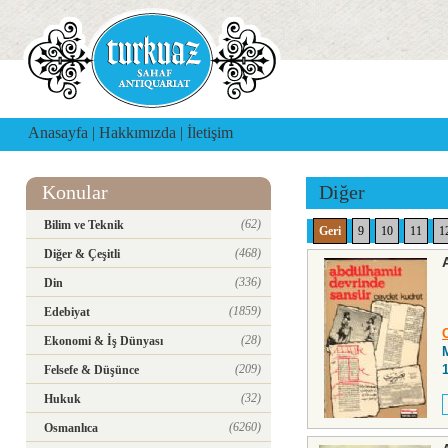
Anasayfa
|
Hakkımızda
|
İletişim
Konular
Diğer
(62)
Bilim ve Teknik
Geri
9
10
11
1
(468)
Diğer & Çeşitli
(336)
Din
(1859)
Edebiyat
(28)
Ekonomi & İş Dünyası
M
(209)
Felsefe & Düşünce
(32)
Hukuk
(6260)
Osmanlıca