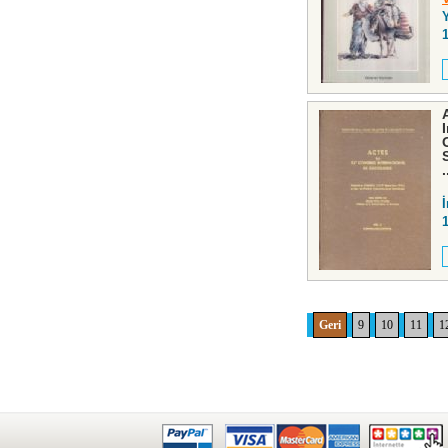
.
Geri
9
10
11
1