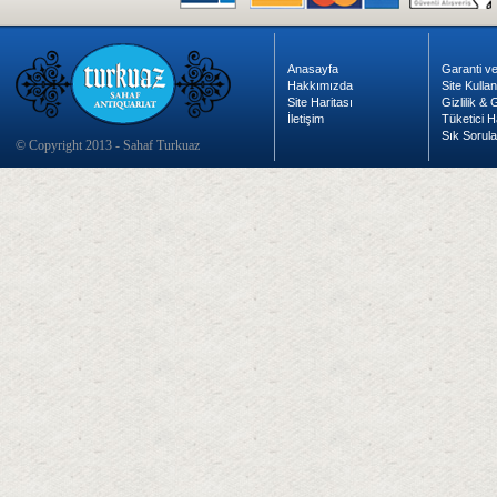
Anasayfa
Garanti ve
Hakkımızda
Site Kulla
Site Haritası
Gizlilik &
İletişim
Tüketici H
Sık Sorula
© Copyright 2013 - Sahaf Turkuaz