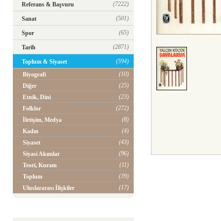
(7222)
Referans & Başvuru
(501)
Sanat
(65)
Spor
(2871)
Tarih
(594)
Toplum & Siyaset
(10)
Biyografi
(25)
Diğer
(23)
Etnik, Dini
(272)
Folklor
(8)
İletişim, Medya
(4)
Kadın
(43)
Siyaset
(96)
Siyasi Akımlar
(11)
Teori, Kuram
(39)
Toplum
(17)
Uluslararası İlişkiler