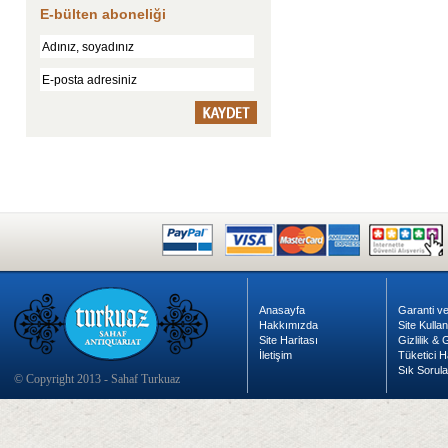
E-bülten aboneliği
Anasayfa
Garanti ve
Hakkımızda
Site Kulla
Site Haritası
Gizlilik &
İletişim
Tüketici H
Sık Sorula
© Copyright 2013 - Sahaf Turkuaz