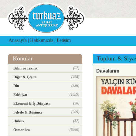
Anasayfa
|
Hakkımızda
|
İletişim
Konular
Toplum & Siya
(62)
Bilim ve Teknik
Davalarım
(468)
Diğer & Çeşitli
(336)
Din
(1859)
Edebiyat
(28)
Ekonomi & İş Dünyası
(209)
Felsefe & Düşünce
(32)
Hukuk
(6260)
Osmanlıca