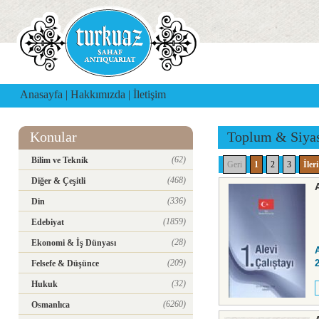
Anasayfa
|
Hakkımızda
|
İletişim
Konular
Toplum & Siya
(62)
Bilim ve Teknik
Geri
1
2
3
İleri
(468)
Diğer & Çeşitli
(336)
Din
(1859)
Edebiyat
(28)
Ekonomi & İş Dünyası
(209)
Felsefe & Düşünce
(32)
Hukuk
(6260)
Osmanlıca