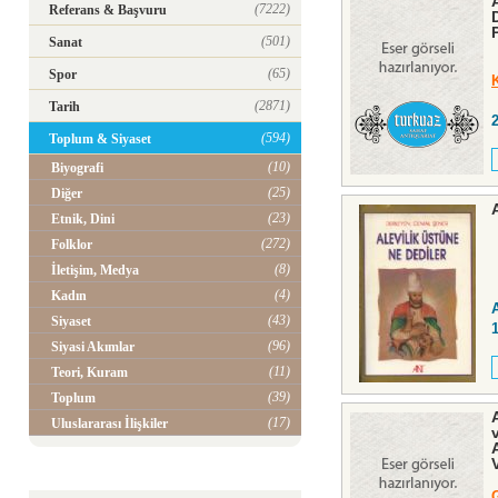
(7222)
Referans & Başvuru
(501)
Sanat
(65)
Spor
(2871)
Tarih
(594)
Toplum & Siyaset
(10)
Biyografi
(25)
Diğer
(23)
Etnik, Dini
(272)
Folklor
(8)
İletişim, Medya
(4)
Kadın
(43)
Siyaset
(96)
Siyasi Akımlar
(11)
Teori, Kuram
(39)
Toplum
(17)
Uluslararası İlişkiler