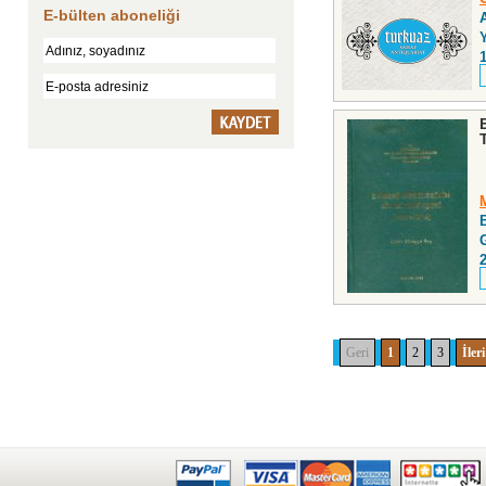
E-bülten aboneliği
A
Geri
1
2
3
İleri