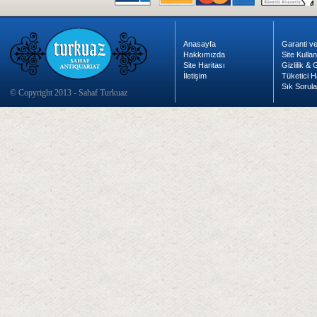
Anasayfa
Garanti ve
Hakkımızda
Site Kulla
Site Haritası
Gizlilik &
İletişim
Tüketici H
Sık Sorula
© Copyright 2013 - Sahaf Turkuaz