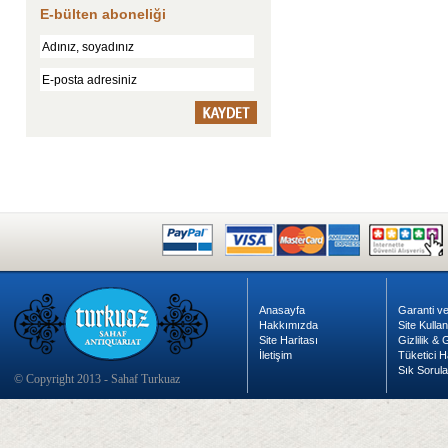
E-bülten aboneliği
Anasayfa
Garanti ve
Hakkımızda
Site Kulla
Site Haritası
Gizlilik &
İletişim
Tüketici H
Sık Sorula
© Copyright 2013 - Sahaf Turkuaz