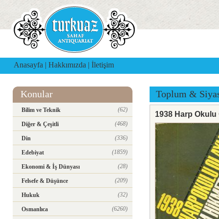
Anasayfa
|
Hakkımızda
|
İletişim
Konular
Toplum & Siya
(62)
Bilim ve Teknik
1938 Harp Okulu 
(468)
Diğer & Çeşitli
(336)
Din
(1859)
Edebiyat
(28)
Ekonomi & İş Dünyası
(209)
Felsefe & Düşünce
(32)
Hukuk
(6260)
Osmanlıca