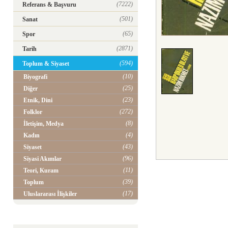
(7222)
Referans & Başvuru
(501)
Sanat
(65)
Spor
(2871)
Tarih
(594)
Toplum & Siyaset
(10)
Biyografi
(25)
Diğer
(23)
Etnik, Dini
(272)
Folklor
(8)
İletişim, Medya
(4)
Kadın
(43)
Siyaset
(96)
Siyasi Akımlar
(11)
Teori, Kuram
(39)
Toplum
(17)
Uluslararası İlişkiler