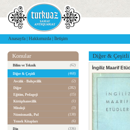
Anasayfa
|
Hakkımızda
|
İletişim
Konular
Diğer & Çeşitli
(62)
Bilim ve Teknik
İngiliz Maarif Etüd
(468)
Diğer & Çeşitli
(2)
Avcılık - Bahçecilik
(282)
Diğer
(15)
Eğitim, Pedagoji
(1)
Kütüphanecilik
(3)
Mitoloji
(138)
Nümismatik, Pul
(6)
Yemek Kitapları
(336)
Din