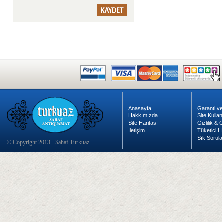
Anasayfa
Garanti ve
Hakkımızda
Site Kulla
Site Haritası
Gizlilik &
İletişim
Tüketici H
Sık Sorula
© Copyright 2013 - Sahaf Turkuaz