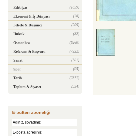
(1859)
Edebiyat
(28)
Ekonomi & İş Dünyası
(209)
Felsefe & Düşünce
(32)
Hukuk
(6260)
Osmanlıca
(7222)
Referans & Başvuru
(501)
Sanat
(65)
Spor
(2871)
Tarih
(594)
Toplum & Siyaset
E-bülten aboneliği