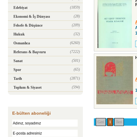
(1859)
Edebiyat
(28)
Ekonomi & İş Dünyası
(209)
Felsefe & Düşünce
(32)
Hukuk
(6260)
Osmanlıca
(7222)
Referans & Başvuru
(501)
Sanat
(65)
Spor
(2871)
Tarih
(594)
Toplum & Siyaset
E-bülten aboneliği
Geri
1
İleri