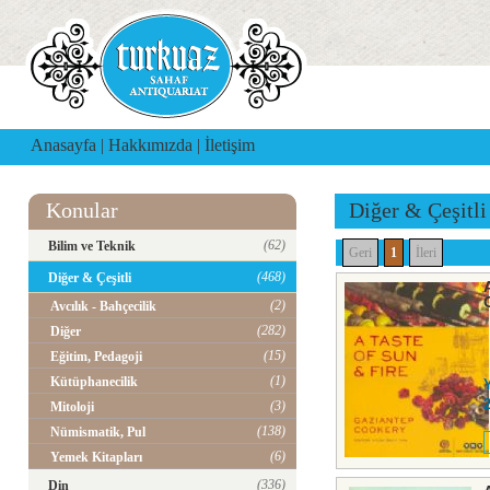
Anasayfa
|
Hakkımızda
|
İletişim
Konular
Diğer & Çeşitli
(62)
Bilim ve Teknik
Geri
1
İleri
(468)
Diğer & Çeşitli
(2)
Avcılık - Bahçecilik
(282)
Diğer
(15)
Eğitim, Pedagoji
(1)
Kütüphanecilik
(3)
Mitoloji
(138)
Nümismatik, Pul
(6)
Yemek Kitapları
(336)
Din