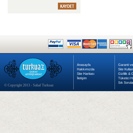
Anasayfa
Garanti ve
Hakkımızda
Site Kulla
Site Haritası
Gizlilik &
İletişim
Tüketici H
Sık Sorula
© Copyright 2013 - Sahaf Turkuaz