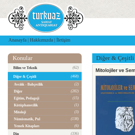
Anasayfa
|
Hakkımızda
|
İletişim
Konular
Diğer & Çeşitli
(62)
Bilim ve Teknik
Mitolojiler ve Se
(468)
Diğer & Çeşitli
(2)
Avcılık - Bahçecilik
(282)
Diğer
(15)
Eğitim, Pedagoji
(1)
Kütüphanecilik
(3)
Mitoloji
(138)
Nümismatik, Pul
(6)
Yemek Kitapları
(336)
Din