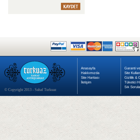
Anasayfa
Garanti ve
Hakkımızda
Site Kulla
Site Haritası
Gizlilik &
İletişim
Tüketici H
Sık Sorula
© Copyright 2013 - Sahaf Turkuaz