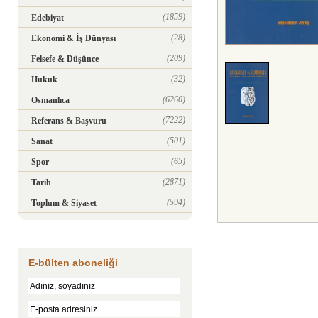
(1859)
Edebiyat
(28)
Ekonomi & İş Dünyası
(209)
Felsefe & Düşünce
(32)
Hukuk
(6260)
Osmanlıca
(7222)
Referans & Başvuru
(501)
Sanat
(65)
Spor
(2871)
Tarih
(594)
Toplum & Siyaset
E-bülten aboneliği