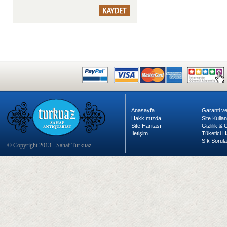
Anasayfa
Garanti ve
Hakkımızda
Site Kulla
Site Haritası
Gizlilik &
İletişim
Tüketici H
Sık Sorula
© Copyright 2013 - Sahaf Turkuaz