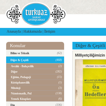
Anasayfa
|
Hakkımızda
|
İletişim
Konular
Diğer & Çeşitli
(62)
Bilim ve Teknik
Milliyetçiliğimizi
(468)
Diğer & Çeşitli
(2)
Avcılık - Bahçecilik
(282)
Diğer
(15)
Eğitim, Pedagoji
(1)
Kütüphanecilik
(3)
Mitoloji
(138)
Nümismatik, Pul
(6)
Yemek Kitapları
(336)
Din