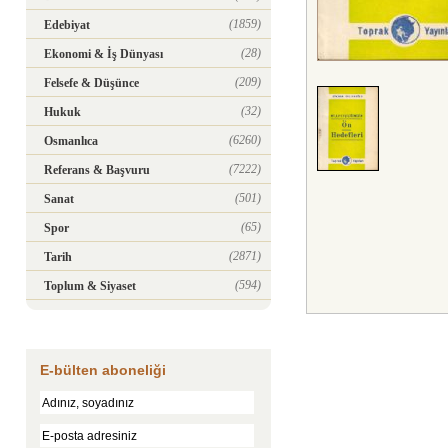
(1859)
Edebiyat
(28)
Ekonomi & İş Dünyası
(209)
Felsefe & Düşünce
(32)
Hukuk
(6260)
Osmanlıca
(7222)
Referans & Başvuru
(501)
Sanat
(65)
Spor
(2871)
Tarih
(594)
Toplum & Siyaset
E-bülten aboneliği