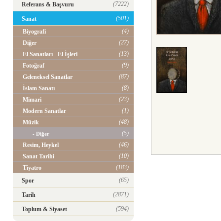
(7222)
Referans & Başvuru
(501)
Sanat
(4)
Biyografi
(27)
Diğer
(13)
El Sanatları - El İşleri
(9)
Fotoğraf
(87)
Geleneksel Sanatlar
(8)
İslam Sanatı
(23)
Mimari
(1)
Modern Sanatlar
(48)
Müzik
(5)
- Diğer
(46)
Resim, Heykel
(10)
Sanat Tarihi
(183)
Tiyatro
(65)
Spor
(2871)
Tarih
(594)
Toplum & Siyaset