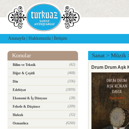
Anasayfa
|
Hakkımızda
|
İletişim
Konular
Sanat
>
Müzik
(62)
Bilim ve Teknik
Drum Drum Aşk 
(468)
Diğer & Çeşitli
(336)
Din
(1859)
Edebiyat
(28)
Ekonomi & İş Dünyası
(209)
Felsefe & Düşünce
(32)
Hukuk
(6260)
Osmanlıca