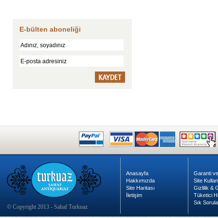
E-bülten aboneliği
Anasayfa
Garanti ve
Hakkımızda
Site Kulla
Site Haritası
Gizlilik &
İletişim
Tüketici H
Sık Sorula
© Copyright 2013 - Sahaf Turkuaz