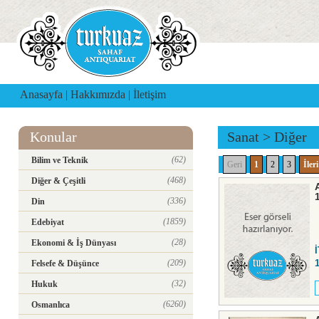
Anasayfa
|
Hakkımızda
|
İletişim
Konular
Sanat
>
Diğer
(62)
Bilim ve Teknik
Geri
1
2
3
İleri
(468)
Diğer & Çeşitli
(336)
Din
(1859)
Edebiyat
(28)
Ekonomi & İş Dünyası
(209)
Felsefe & Düşünce
(32)
Hukuk
(6260)
Osmanlıca