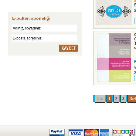
E-bülten aboneliği
v
Geri
1
2
3
İleri