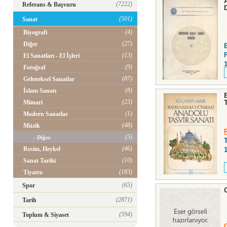
(7222)
Referans & Başvuru
(501)
Sanat
(4)
Biyografi
(27)
Diğer
F
(13)
El Sanatları - El İşleri
(9)
Fotoğraf
(87)
Geleneksel Sanatlar
(8)
İslam Sanatı
(23)
Mimari
(1)
Modern Sanatlar
(48)
Müzik
(5)
- Diğer
(46)
Resim, Heykel
(10)
Sanat Tarihi
(183)
Tiyatro
(65)
Spor
(2871)
Tarih
(594)
Toplum & Siyaset