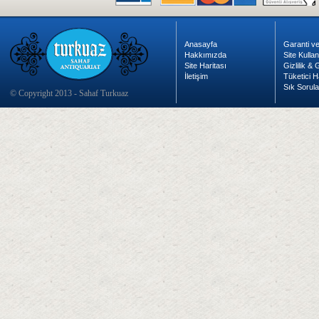
Anasayfa
Garanti ve
Hakkımızda
Site Kulla
Site Haritası
Gizlilik &
İletişim
Tüketici H
Sık Sorula
© Copyright 2013 - Sahaf Turkuaz