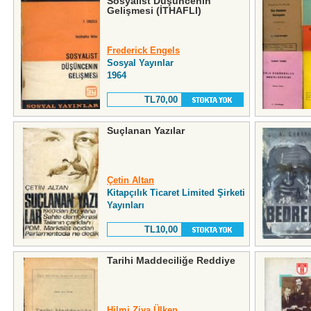
Sosyalist Düşüncenin
Gelişmesi (İTHAFLI)
Frederick Engels
Sosyal Yayınlar
1964
TL70,00
Suçlanan Yazılar
Çetin Altan
Kitapçılık Ticaret Limited Şirketi
Yayınları
TL10,00
Tarihi Maddeciliğe Reddiye
Hilmi Ziya Ülken