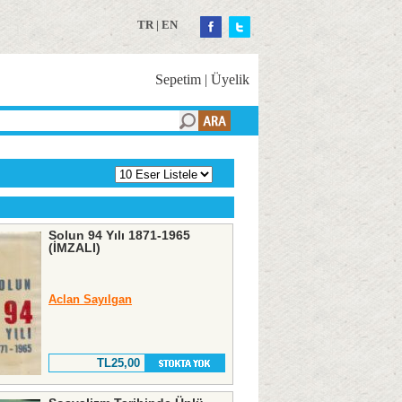
TR
|
EN
Sepetim
|
Üyelik
Solun 94 Yılı 1871-1965
(İMZALI)
Aclan Sayılgan
TL25,00