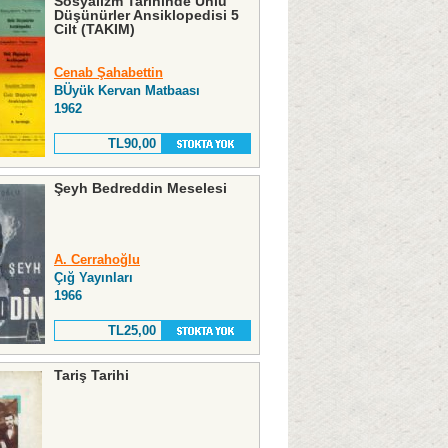
Sosyalizm Tarihinde Ünlü
Düşünürler Ansiklopedisi 5
Cilt (TAKIM)
Cenab Şahabettin
BÜyük Kervan Matbaası
1962
TL90,00
Şeyh Bedreddin Meselesi
A. Cerrahoğlu
Çığ Yayınları
1966
TL25,00
Tariş Tarihi