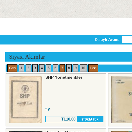
Detaylı Arama
Siyasi Akımlar
Geri
1
2
3
4
5
6
7
8
9
10
İleri
SHP Yönetmelikler
t.y.
TL10,00