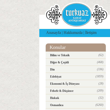
Anasayfa
|
Hakkımızda
|
İletişim
Konular
(62)
Bilim ve Teknik
(468)
Diğer & Çeşitli
(336)
Din
(1859)
Edebiyat
(28)
Ekonomi & İş Dünyası
(209)
Felsefe & Düşünce
(32)
Hukuk
(6260)
Osmanlıca