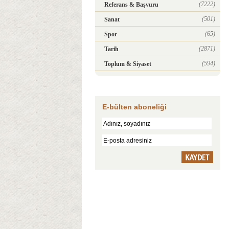
(7222)
Referans & Başvuru
(501)
Sanat
(65)
Spor
(2871)
Tarih
(594)
Toplum & Siyaset
E-bülten aboneliği