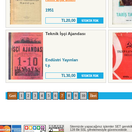
1951
TL20,00
Teknik İşçi Ajandası
Endüstri Yayınları
t.y.
TL30,00
Geri
1
2
3
4
5
6
7
8
9
10
İleri
Sitemizde yapacağınız işlemler SET gereklil
128 Bit SSL şifrelemesiyle güvencededir.