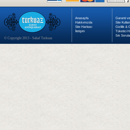
Anasayfa
Garanti ve
Hakkımızda
Site Kulla
Site Haritası
Gizlilik &
İletişim
Tüketici H
Sık Sorula
© Copyright 2013 - Sahaf Turkuaz