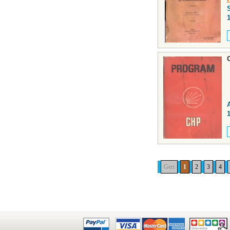
Geri
1
2
3
4