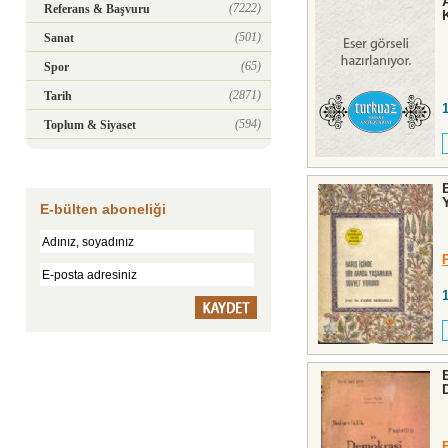
(7222)
Referans & Başvuru
(501)
Sanat
(65)
Spor
(2871)
Tarih
(594)
Toplum & Siyaset
E-bülten aboneliği