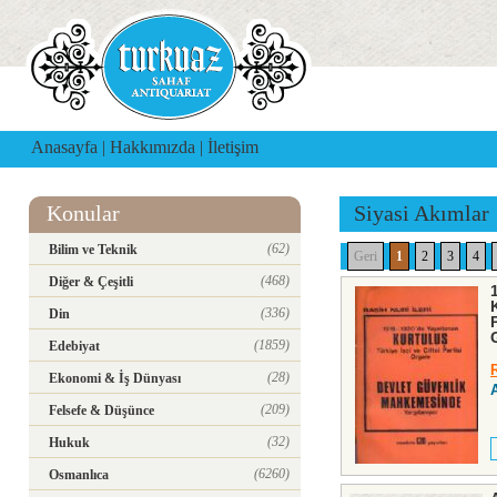
Anasayfa
|
Hakkımızda
|
İletişim
Konular
Siyasi Akımlar
(62)
Bilim ve Teknik
Geri
1
2
3
4
(468)
Diğer & Çeşitli
(336)
Din
(1859)
Edebiyat
R
(28)
Ekonomi & İş Dünyası
(209)
Felsefe & Düşünce
(32)
Hukuk
(6260)
Osmanlıca