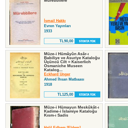
Mürebbilere
İsmail Hakkı
Evren Yayınları
1933
TL90,00
Müze-i Hümâyûn Asâr-ı
Babiliye ve Asuriye Kataloğu
Üçüncü Cilt = Kaiserlich
Osmaniche Museen
Katalog...
Eckhard Unger
Ahmed İhsan Matbaası
1918
TL125,00
Müze-i Hümayun Meskûkât-ı
Kadime-i İslamiye Kataloğu
Kısm-ı Sadis
Halil Edhem [Eldem]