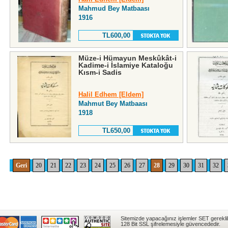
Mahmud Bey Matbaası
1916
TL600,00
Müze-i Hümayun Meskûkât-i
Kadime-i İslamiye Kataloğu
Kısm-i Sadis
Halil Edhem [Eldem]
Mahmut Bey Matbaası
1918
TL650,00
Geri
20
21
22
23
24
25
26
27
28
29
30
31
32
Sitemizde yapacağınız işlemler SET gereklil
128 Bit SSL şifrelemesiyle güvencededir.