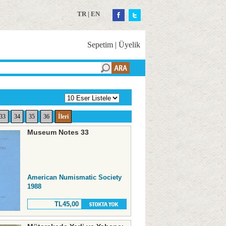
TR
|
EN
Sepetim
|
Üyelik
33
34
35
36
İleri
Museum Notes 33
American Numismatic Society
1988
TL45,00