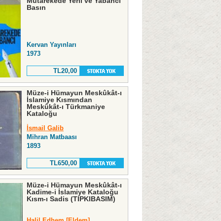
Mütarekede Yerli ve Yabancı
Basın
Kervan Yayınları
1973
TL20,00
Müze-i Hümayun Meskûkât-ı
İslamiye Kısmından
Meskûkât-ı Türkmaniye
Kataloğu
İsmail Galib
Mihran Matbaası
1893
TL650,00
Müze-i Hümayun Meskûkât-ı
Kadime-i İslamiye Kataloğu
Kısm-ı Sadis (TIPKIBASIM)
Halil Edhem [Eldem]