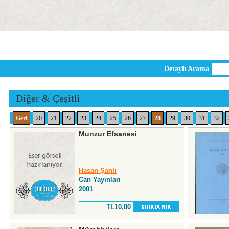
Detaylı Arama
Diğer & Çeşitli
Geri
20
21
22
23
24
25
26
27
28
29
30
31
32
Munzur Efsanesi
Hasan Şanlı
Can Yayınları
2001
TL10,00