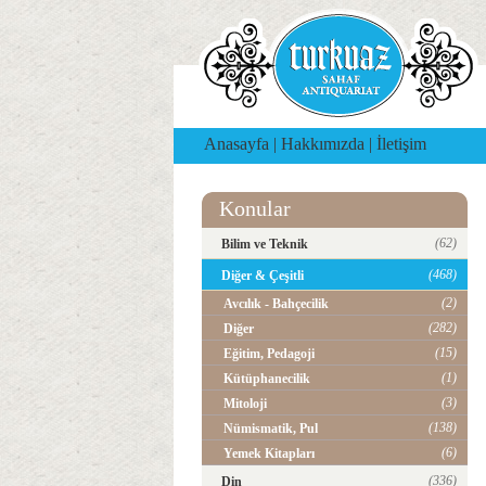
Anasayfa
|
Hakkımızda
|
İletişim
Konular
(62)
Bilim ve Teknik
(468)
Diğer & Çeşitli
(2)
Avcılık - Bahçecilik
(282)
Diğer
(15)
Eğitim, Pedagoji
(1)
Kütüphanecilik
(3)
Mitoloji
(138)
Nümismatik, Pul
(6)
Yemek Kitapları
(336)
Din