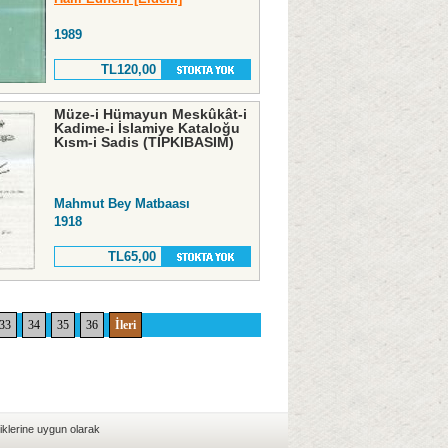
1989
TL120,00
Müze-i Hümayun Meskûkât-i
Kadime-i İslamiye Kataloğu
Kısm-i Sadis (TIPKIBASIM)
Mahmut Bey Matbaası
1918
TL65,00
33
34
35
36
İleri
iklerine uygun olarak