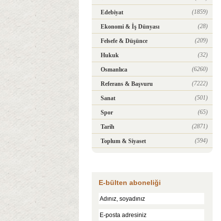
(1859)
Edebiyat
(28)
Ekonomi & İş Dünyası
(209)
Felsefe & Düşünce
(32)
Hukuk
(6260)
Osmanlıca
(7222)
Referans & Başvuru
(501)
Sanat
(65)
Spor
(2871)
Tarih
(594)
Toplum & Siyaset
E-bülten aboneliği