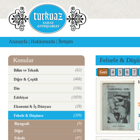
Anasayfa
|
Hakkımızda
|
İletişim
Konular
Felsefe & Düşü
(62)
Bilim ve Teknik
Geri
4
5
6
7
(468)
Diğer & Çeşitli
(336)
Din
(1859)
Edebiyat
(28)
Ekonomi & İş Dünyası
(209)
Felsefe & Düşünce
(9)
Biyografi
(136)
Diğer
(47)
Felsefe