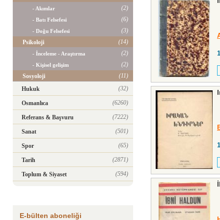
(2)
- Akımlar
(6)
- Batı Felsefesi
(3)
- Doğu Felsefesi
(14)
Psikoloji
(2)
- İnceleme - Araştırma
(2)
- Kişisel gelişim
(11)
Sosyoloji
(32)
Hukuk
(6260)
Osmanlıca
(7222)
Referans & Başvuru
(501)
Sanat
(65)
Spor
(2871)
Tarih
(594)
Toplum & Siyaset
E-bülten aboneliği