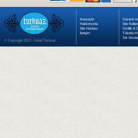
Anasayfa
Garanti ve
Hakkımızda
Site Kulla
Site Haritası
Gizlilik &
İletişim
Tüketici H
Sık Sorula
© Copyright 2013 - Sahaf Turkuaz