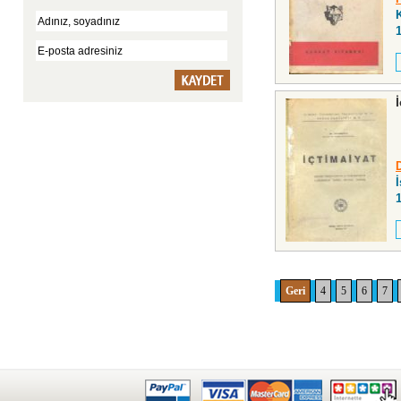
Geri
4
5
6
7