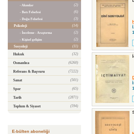
(2)
- Akımlar
(6)
- Batı Felsefesi
(3)
- Doğu Felsefesi
(14)
Psikoloji
İ
(2)
- İnceleme - Araştırma
(2)
- Kişisel gelişim
(11)
Sosyoloji
(32)
Hukuk
(6260)
Osmanlıca
(7222)
Referans & Başvuru
(501)
Sanat
(65)
Spor
(2871)
Tarih
(594)
Toplum & Siyaset
E-bülten aboneliği