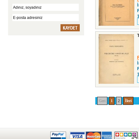
F
F
Geri
1
2
İleri