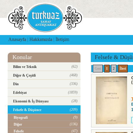
Anasayfa
|
Hakkımızda
|
İletişim
Konular
Felsefe & Düşü
(62)
Bilim ve Teknik
Geri
1
2
İleri
(468)
Diğer & Çeşitli
(336)
Din
(1859)
Edebiyat
(28)
Ekonomi & İş Dünyası
(209)
Felsefe & Düşünce
(9)
Biyografi
(136)
Diğer
(47)
Felsefe