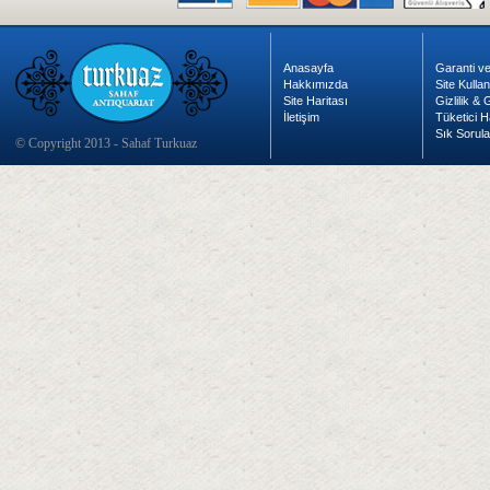
Anasayfa
Garanti ve
Hakkımızda
Site Kulla
Site Haritası
Gizlilik &
İletişim
Tüketici H
Sık Sorula
© Copyright 2013 - Sahaf Turkuaz