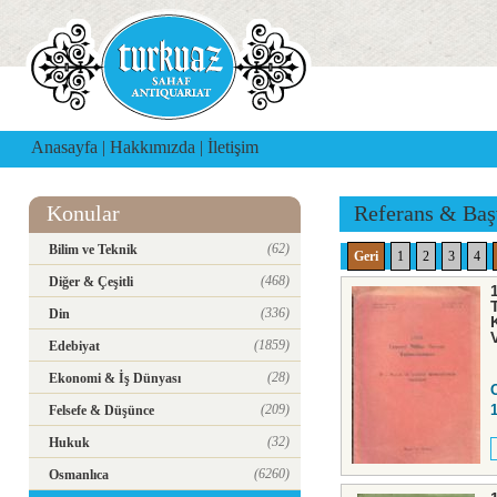
Anasayfa
|
Hakkımızda
|
İletişim
Konular
Referans & Baş
(62)
Bilim ve Teknik
Geri
1
2
3
4
(468)
Diğer & Çeşitli
(336)
Din
(1859)
Edebiyat
(28)
Ekonomi & İş Dünyası
(209)
Felsefe & Düşünce
(32)
Hukuk
(6260)
Osmanlıca