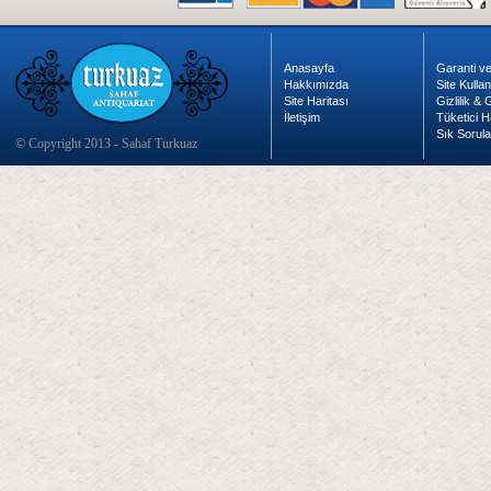
Anasayfa
Garanti ve
Hakkımızda
Site Kulla
Site Haritası
Gizlilik &
İletişim
Tüketici H
Sık Sorula
© Copyright 2013 - Sahaf Turkuaz