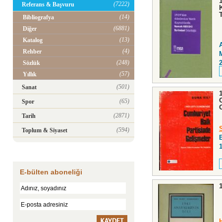
(7222)
Referans & Başvuru
(14)
Bibliografya
(6881)
Diğer
(13)
Katalog
(4)
Rehber
(248)
Sözlük
(57)
Yıllık
(501)
Sanat
(65)
Spor
(2871)
Tarih
(594)
Toplum & Siyaset
E-bülten aboneliği