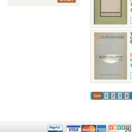
Geri
1
2
3
4