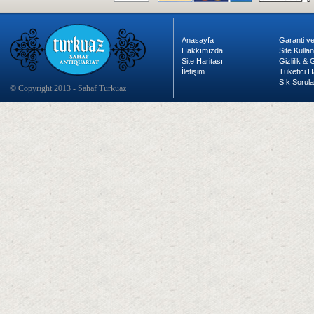
Anasayfa
Garanti ve
Hakkımızda
Site Kulla
Site Haritası
Gizlilik &
İletişim
Tüketici H
Sık Sorula
© Copyright 2013 - Sahaf Turkuaz