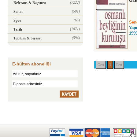
Osm
(7222)
Referans & Başvuru
(501)
Sanat
(65)
Spor
Senc
Yapı
(2871)
Tarih
199
(594)
Toplum & Siyaset
E-bülten aboneliği
Geri
1
İleri