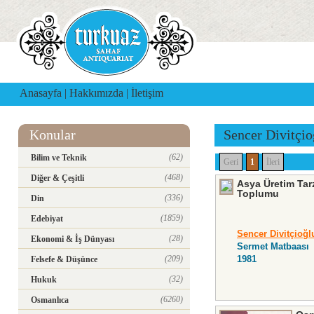
Anasayfa
|
Hakkımızda
|
İletişim
Konular
Sencer Divitçio
(62)
Bilim ve Teknik
Geri
1
İleri
(468)
Diğer & Çeşitli
Asya Üretim Tar
Toplumu
(336)
Din
(1859)
Edebiyat
Sencer Divitçioğl
(28)
Ekonomi & İş Dünyası
Sermet Matbaası
(209)
1981
Felsefe & Düşünce
(32)
Hukuk
(6260)
Osmanlıca