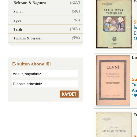
F
(7222)
Referans & Başvuru
(501)
Sanat
(65)
Spor
S
İ
(2871)
Tarih
E
(594)
Toplum & Siyaset
1
Le
E-bülten aboneliği
Sü
Tu
An
19
T
S