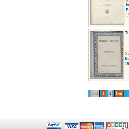
İ
E
1
T
Sü
Ba
19
Geri
1
2
İleri