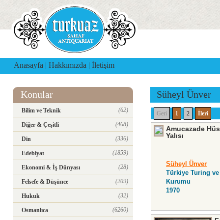
Anasayfa
|
Hakkımızda
|
İletişim
Konular
Süheyl Ünver
(62)
Bilim ve Teknik
Geri
1
2
İleri
(468)
Diğer & Çeşitli
Amucazade Hüs
Yalısı
(336)
Din
(1859)
Edebiyat
Süheyl Ünver
(28)
Ekonomi & İş Dünyası
Türkiye Turing v
(209)
Kurumu
Felsefe & Düşünce
1970
(32)
Hukuk
(6260)
Osmanlıca