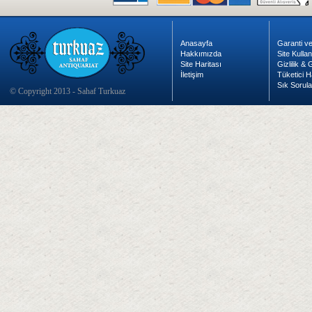
Anasayfa
Garanti ve
Hakkımızda
Site Kulla
Site Haritası
Gizlilik &
İletişim
Tüketici H
Sık Sorula
© Copyright 2013 - Sahaf Turkuaz