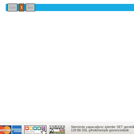
Geri
1
İleri
Sitemizde yapacağınız işlemler SET gereklil
128 Bit SSL şifrelemesiyle güvencededir.