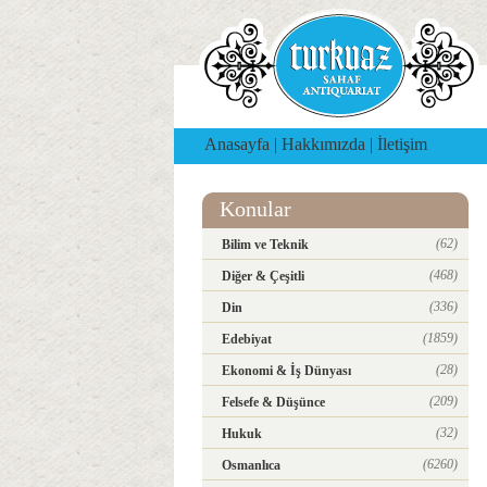
Anasayfa
|
Hakkımızda
|
İletişim
Konular
(62)
Bilim ve Teknik
(468)
Diğer & Çeşitli
(336)
Din
(1859)
Edebiyat
(28)
Ekonomi & İş Dünyası
(209)
Felsefe & Düşünce
(32)
Hukuk
(6260)
Osmanlıca