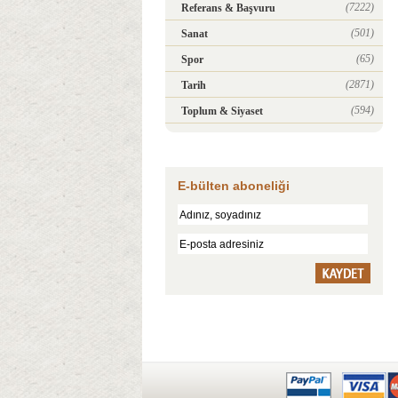
(7222)
Referans & Başvuru
(501)
Sanat
(65)
Spor
(2871)
Tarih
(594)
Toplum & Siyaset
E-bülten aboneliği