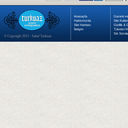
Anasayfa
Garanti ve
Hakkımızda
Site Kulla
Site Haritası
Gizlilik &
İletişim
Tüketici H
Sık Sorula
© Copyright 2013 - Sahaf Turkuaz