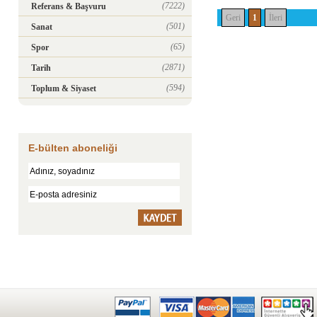
(7222)
Referans & Başvuru
Geri
1
İleri
(501)
Sanat
(65)
Spor
(2871)
Tarih
(594)
Toplum & Siyaset
E-bülten aboneliği