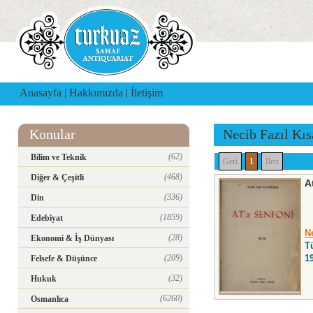
Anasayfa
|
Hakkımızda
|
İletişim
Konular
Necib Fazıl Kı
(62)
Bilim ve Teknik
Geri
1
İleri
(468)
Diğer & Çeşitli
A
(336)
Din
(1859)
Edebiyat
N
(28)
Ekonomi & İş Dünyası
T
(209)
1
Felsefe & Düşünce
(32)
Hukuk
(6260)
Osmanlıca