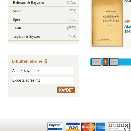
Kur
(7222)
Referans & Başvuru
(501)
Sanat
(65)
Spor
Atti
Ata
(2871)
Tarih
196
(594)
Toplum & Siyaset
E-bülten aboneliği
Geri
1
İleri