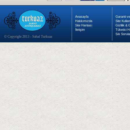
Anasayfa
Garanti ve
Hakkımızda
Site Kulla
Site Haritası
Gizlilik &
İletişim
Tüketici H
Sık Sorula
© Copyright 2013 - Sahaf Turkuaz