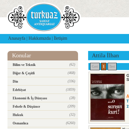
Anasayfa
|
Hakkımızda
|
İletişim
Konular
Attila İlhan
(62)
Bilim ve Teknik
Geri
1
İleri
(468)
Diğer & Çeşitli
G
S
(336)
Din
(1859)
Edebiyat
A
(28)
Ekonomi & İş Dünyası
T
(209)
1
Felsefe & Düşünce
(32)
Hukuk
(6260)
Osmanlıca