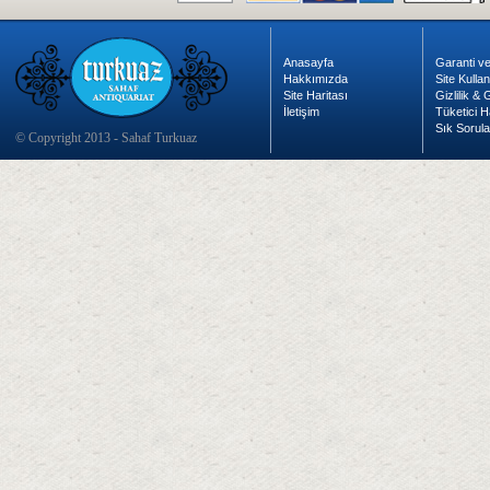
Anasayfa
Garanti ve
Hakkımızda
Site Kulla
Site Haritası
Gizlilik &
İletişim
Tüketici H
Sık Sorula
© Copyright 2013 - Sahaf Turkuaz