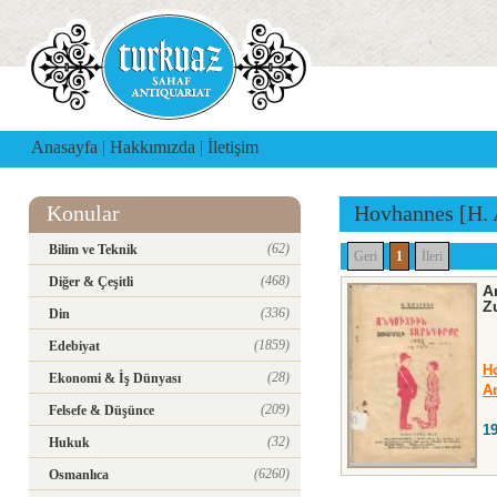
Anasayfa
|
Hakkımızda
|
İletişim
Konular
Hovhannes [H. 
(62)
Bilim ve Teknik
Geri
1
İleri
(468)
Diğer & Çeşitli
A
Z
(336)
Din
(1859)
Edebiyat
H
(28)
Ekonomi & İş Dünyası
A
(209)
Felsefe & Düşünce
1
(32)
Hukuk
(6260)
Osmanlıca