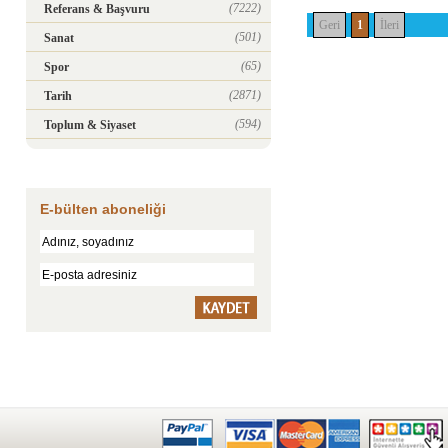
(7222)
Referans & Başvuru
Geri
1
İleri
(501)
Sanat
(65)
Spor
(2871)
Tarih
(594)
Toplum & Siyaset
E-bülten aboneliği