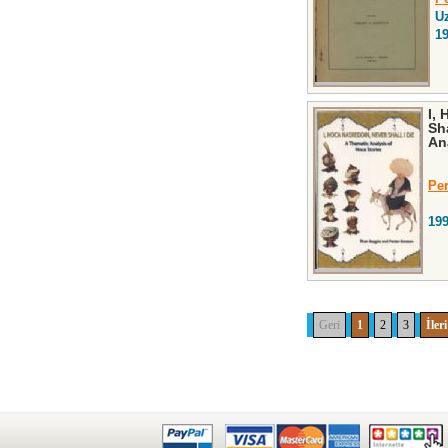
U
1
I,
Sha
An
Per
19
Geri
1
2
3
İleri