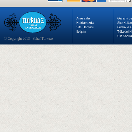
Anasayfa
Garanti ve
Hakkımızda
Site Kulla
Site Haritası
Gizlilik &
İletişim
Tüketici H
Sık Sorula
© Copyright 2013 - Sahaf Turkuaz