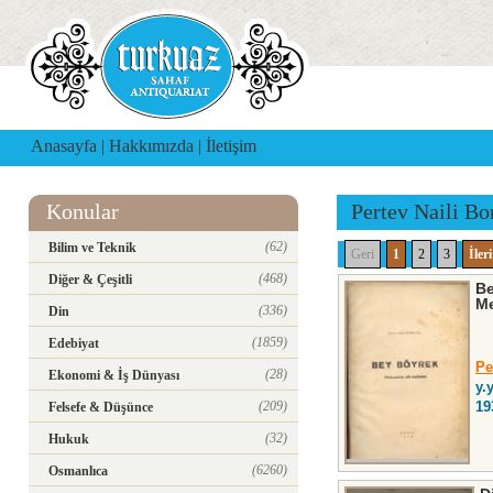
Anasayfa
|
Hakkımızda
|
İletişim
Konular
Pertev Naili Bo
(62)
Bilim ve Teknik
Geri
1
2
3
İleri
(468)
Diğer & Çeşitli
Be
Me
(336)
Din
(1859)
Edebiyat
Pe
(28)
Ekonomi & İş Dünyası
y.y
(209)
19
Felsefe & Düşünce
(32)
Hukuk
(6260)
Osmanlıca