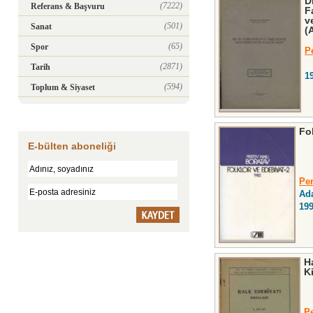
D
(7222)
Referans & Başvuru
F
v
(501)
Sanat
(
(65)
Spor
P
(2871)
Tarih
1
(594)
Toplum & Siyaset
Fol
E-bülten aboneliği
Per
Ad
19
H
K
Pe