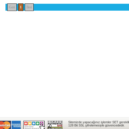
Geri
1
İleri
Sitemizde yapacağınız işlemler SET gereklil
128 Bit SSL şifrelemesiyle güvencededir.