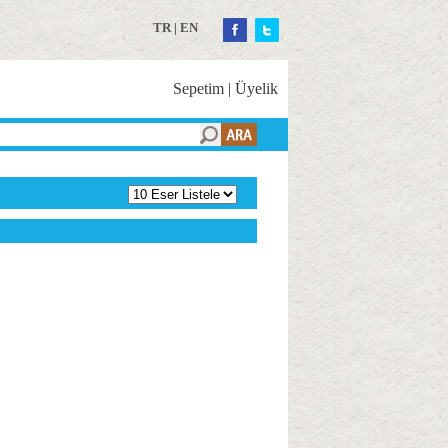
TR
|
EN
Sepetim
|
Üyelik