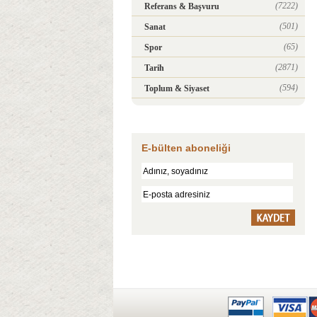
(7222)
Referans & Başvuru
(501)
Sanat
(65)
Spor
(2871)
Tarih
(594)
Toplum & Siyaset
E-bülten aboneliği