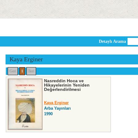
Detaylı Arama
Kaya Erginer
Geri
1
İleri
Nasreddin Hoca ve
Hikayelerinin Yeniden
Değerlendirilmesi
Kaya Erginer
Arba Yayınları
1990