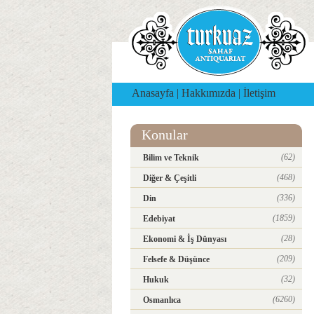
Anasayfa
|
Hakkımızda
|
İletişim
Konular
(62)
Bilim ve Teknik
(468)
Diğer & Çeşitli
(336)
Din
(1859)
Edebiyat
(28)
Ekonomi & İş Dünyası
(209)
Felsefe & Düşünce
(32)
Hukuk
(6260)
Osmanlıca