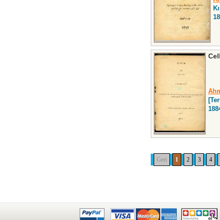
Kı
18
Cel
Ahm
[Te
188
Geri
1
2
3
4