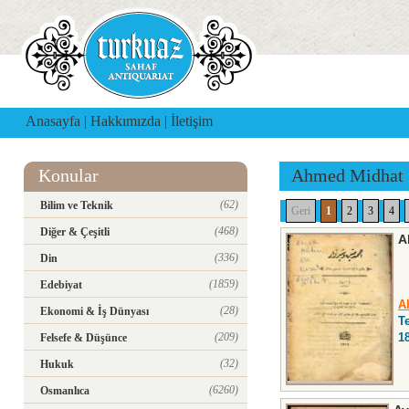
Anasayfa
|
Hakkımızda
|
İletişim
Konular
Ahmed Midhat
(62)
Bilim ve Teknik
Geri
1
2
3
4
(468)
Diğer & Çeşitli
A
(336)
Din
(1859)
Edebiyat
A
(28)
Ekonomi & İş Dünyası
T
(209)
1
Felsefe & Düşünce
(32)
Hukuk
(6260)
Osmanlıca