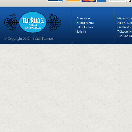
Anasayfa
Garanti ve
Hakkımızda
Site Kulla
Site Haritası
Gizlilik &
İletişim
Tüketici H
Sık Sorula
© Copyright 2013 - Sahaf Turkuaz