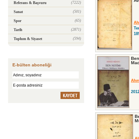
Av
(7222)
Referans & Başvuru
(501)
Sanat
(65)
Spor
Ah
Te
(2871)
Tarih
18
(594)
Toplum & Siyaset
Ben
Mad
E-bülten aboneliği
Ahm
201
Be
M
A