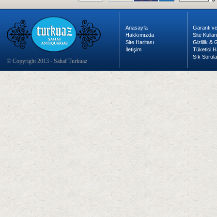
Anasayfa
Garanti ve
Hakkımızda
Site Kulla
Site Haritası
Gizlilik &
İletişim
Tüketici H
Sık Sorula
© Copyright 2013 - Sahaf Turkuaz