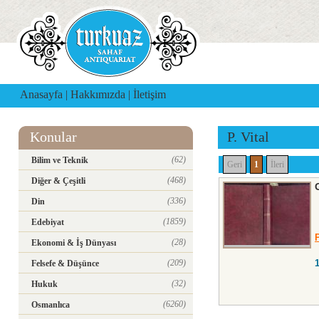
Anasayfa
|
Hakkımızda
|
İletişim
Konular
P. Vital
(62)
Bilim ve Teknik
Geri
1
İleri
(468)
Diğer & Çeşitli
(336)
Din
(1859)
Edebiyat
P
(28)
Ekonomi & İş Dünyası
(209)
Felsefe & Düşünce
(32)
Hukuk
(6260)
Osmanlıca