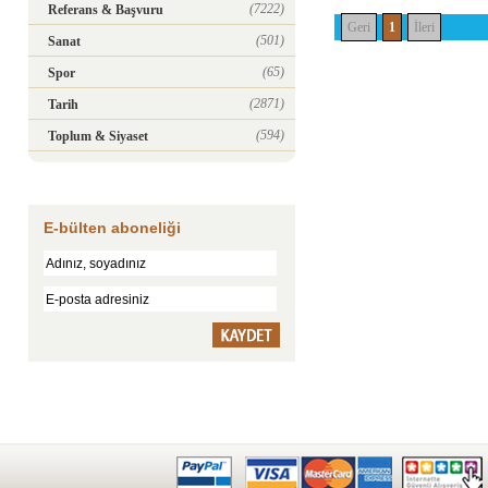
(7222)
Referans & Başvuru
Geri
1
İleri
(501)
Sanat
(65)
Spor
(2871)
Tarih
(594)
Toplum & Siyaset
E-bülten aboneliği