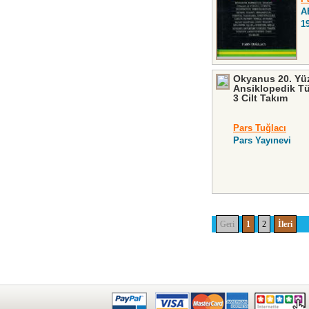
A
1
Okyanus 20. Yüz
Ansiklopedik T
3 Cilt Takım
Pars Tuğlacı
Pars Yayınevi
Geri
1
2
İleri