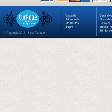
Anasayfa
Garanti ve
Hakkımızda
Site Kulla
Site Haritası
Gizlilik &
İletişim
Tüketici H
Sık Sorula
© Copyright 2013 - Sahaf Turkuaz