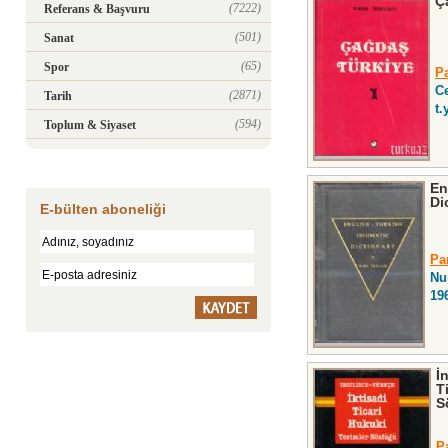
Ç
(7222)
Referans & Başvuru
(501)
Sanat
(65)
Spor
Pa
C
(2871)
Tarih
t.
(594)
Toplum & Siyaset
En
Di
E-bülten aboneliği
Pa
Nu
19
İ
T
S
P