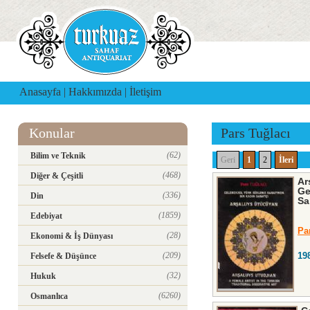
Anasayfa
|
Hakkımızda
|
İletişim
Konular
Pars Tuğlacı
(62)
Bilim ve Teknik
Geri
1
2
İleri
(468)
Diğer & Çeşitli
Ar
Ge
(336)
Din
Sa
(1859)
Edebiyat
Pa
(28)
Ekonomi & İş Dünyası
(209)
19
Felsefe & Düşünce
(32)
Hukuk
(6260)
Osmanlıca