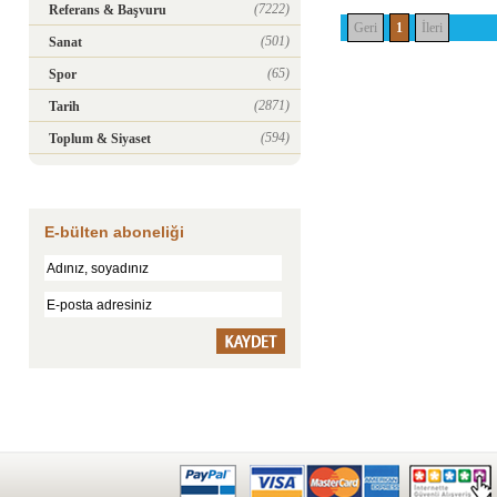
(7222)
Referans & Başvuru
Geri
1
İleri
(501)
Sanat
(65)
Spor
(2871)
Tarih
(594)
Toplum & Siyaset
E-bülten aboneliği