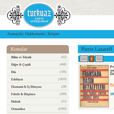
Anasayfa
|
Hakkımızda
|
İletişim
Konular
Pierre Lazareff
(62)
Bilim ve Teknik
Geri
1
İleri
(468)
Diğer & Çeşitli
Fr
ya
(336)
Din
D
(1859)
Edebiyat
Pi
(28)
Ekonomi & İş Dünyası
(209)
19
Felsefe & Düşünce
(32)
Hukuk
(6260)
Osmanlıca