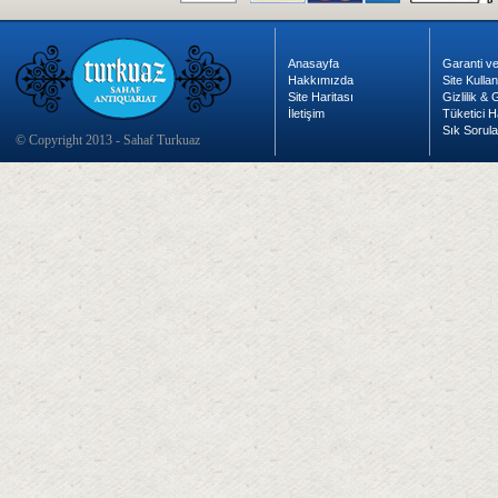
Anasayfa
Garanti ve
Hakkımızda
Site Kulla
Site Haritası
Gizlilik &
İletişim
Tüketici H
Sık Sorula
© Copyright 2013 - Sahaf Turkuaz