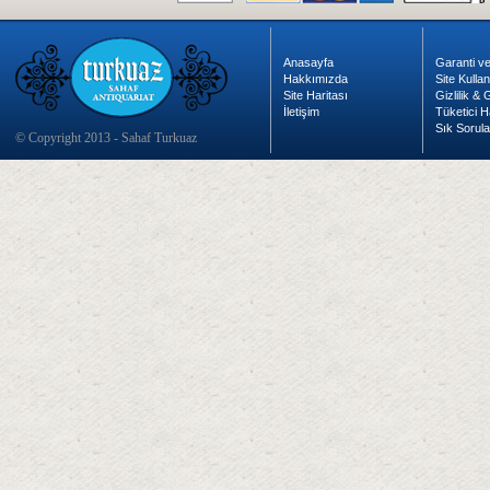
Anasayfa
Garanti ve
Hakkımızda
Site Kulla
Site Haritası
Gizlilik &
İletişim
Tüketici H
Sık Sorula
© Copyright 2013 - Sahaf Turkuaz