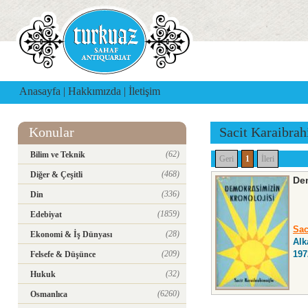
Anasayfa
|
Hakkımızda
|
İletişim
Konular
Sacit Karaibra
(62)
Bilim ve Teknik
Geri
1
İleri
(468)
Diğer & Çeşitli
Dem
(336)
Din
(1859)
Edebiyat
Sac
(28)
Ekonomi & İş Dünyası
Alk
(209)
197
Felsefe & Düşünce
(32)
Hukuk
(6260)
Osmanlıca