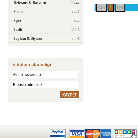
(7222)
Referans & Başvuru
Geri
1
İleri
(501)
Sanat
(65)
Spor
(2871)
Tarih
(594)
Toplum & Siyaset
E-bülten aboneliği