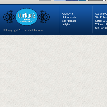
Anasayfa
Garanti ve
Hakkımızda
Site Kulla
Site Haritası
Gizlilik &
İletişim
Tüketici H
Sık Sorula
© Copyright 2013 - Sahaf Turkuaz