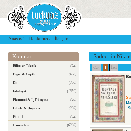
Anasayfa
|
Hakkımızda
|
İletişim
Konular
Sadeddin Nüzhe
(62)
Bilim ve Teknik
Geri
1
İleri
(468)
Diğer & Çeşitli
Be
(336)
Din
(1859)
Edebiyat
Sa
(28)
Ekonomi & İş Dünyası
Ma
(209)
19
Felsefe & Düşünce
(32)
Hukuk
(6260)
Osmanlıca