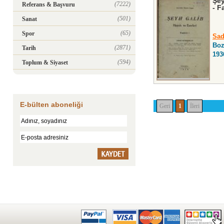
Şey
(7222)
Referans & Başvuru
- F
(501)
Sanat
(65)
Spor
Sad
Boz
(2871)
Tarih
193
(594)
Toplum & Siyaset
E-bülten aboneliği
Geri
1
İleri