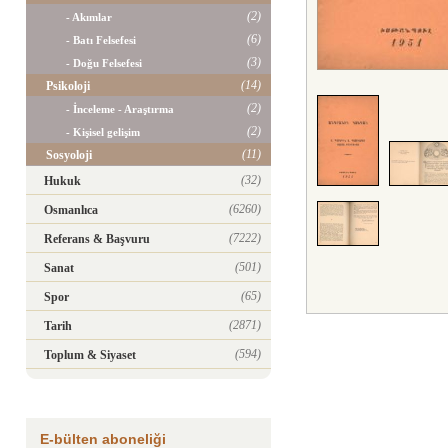
(2)
- Akımlar
(6)
- Batı Felsefesi
(3)
- Doğu Felsefesi
(14)
Psikoloji
(2)
- İnceleme - Araştırma
(2)
- Kişisel gelişim
(11)
Sosyoloji
(32)
Hukuk
(6260)
Osmanlıca
(7222)
Referans & Başvuru
(501)
Sanat
(65)
Spor
(2871)
Tarih
(594)
Toplum & Siyaset
E-bülten aboneliği