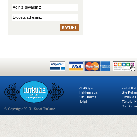
Anasayfa
Garanti ve
Hakkımızda
Site Kulla
Site Haritası
Gizlilik &
İletişim
Tüketici H
Sık Sorula
© Copyright 2013 - Sahaf Turkuaz