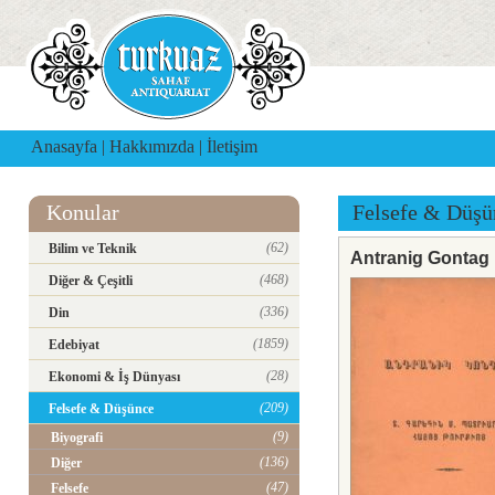
Anasayfa
|
Hakkımızda
|
İletişim
Konular
Felsefe & Düşü
(62)
Bilim ve Teknik
Antranig Gontag
(468)
Diğer & Çeşitli
(336)
Din
(1859)
Edebiyat
(28)
Ekonomi & İş Dünyası
(209)
Felsefe & Düşünce
(9)
Biyografi
(136)
Diğer
(47)
Felsefe