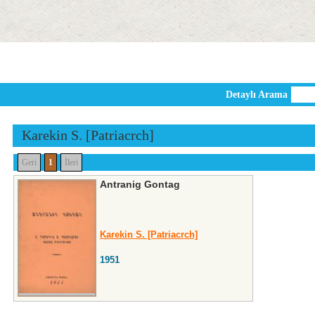
Detaylı Arama
Karekin S. [Patriacrch]
Geri
1
İleri
Antranig Gontag
Karekin S. [Patriacrch]
1951