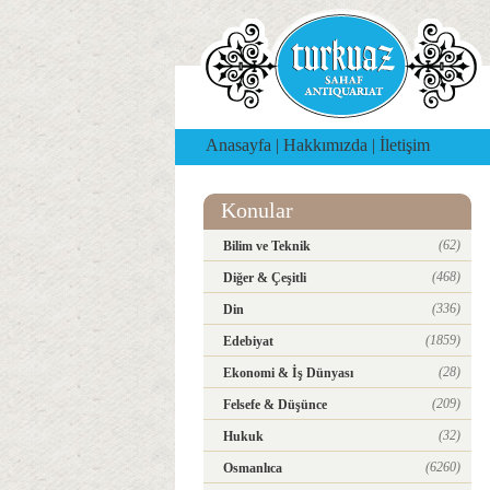
Anasayfa
|
Hakkımızda
|
İletişim
Konular
(62)
Bilim ve Teknik
(468)
Diğer & Çeşitli
(336)
Din
(1859)
Edebiyat
(28)
Ekonomi & İş Dünyası
(209)
Felsefe & Düşünce
(32)
Hukuk
(6260)
Osmanlıca