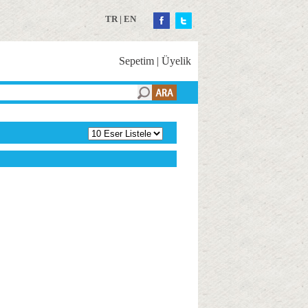
TR
|
EN
Sepetim
|
Üyelik