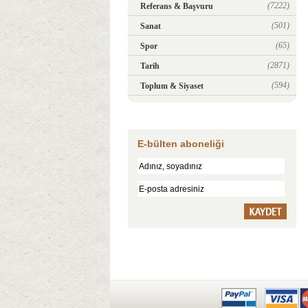
(7222)
Referans & Başvuru
(501)
Sanat
(65)
Spor
(2871)
Tarih
(594)
Toplum & Siyaset
E-bülten aboneliği