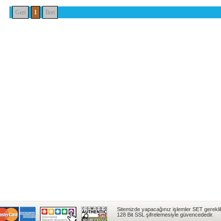
Geri
1
İleri
Sitemizde yapacağınız işlemler SET gereklil
128 Bit SSL şifrelemesiyle güvencededir.