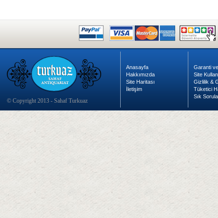
Anasayfa
Garanti ve
Hakkımızda
Site Kulla
Site Haritası
Gizlilik &
İletişim
Tüketici H
Sık Sorula
© Copyright 2013 - Sahaf Turkuaz