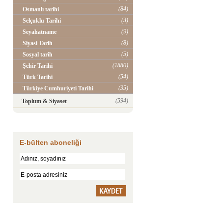
(84)
Osmanlı tarihi
(3)
Selçuklu Tarihi
(9)
Seyahatname
(8)
Siyasi Tarih
(5)
Sosyal tarih
(1880)
Şehir Tarihi
(54)
Türk Tarihi
(35)
Türkiye Cumhuriyeti Tarihi
(594)
Toplum & Siyaset
E-bülten aboneliği