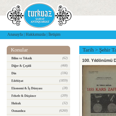
Anasayfa
|
Hakkımızda
|
İletişim
Konular
Tarih
>
Şehir Ta
(62)
Bilim ve Teknik
100. Yıldönümü D
(468)
Diğer & Çeşitli
(336)
Din
(1859)
Edebiyat
(28)
Ekonomi & İş Dünyası
(209)
Felsefe & Düşünce
(32)
Hukuk
(6260)
Osmanlıca