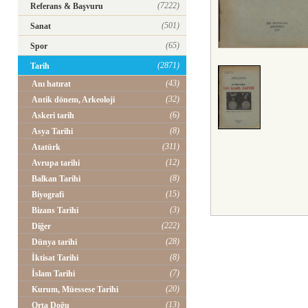
(7222)
Referans & Başvuru
(501)
Sanat
(65)
Spor
(2871)
Tarih
(43)
Anı hatırat
(32)
Antik dönem, Arkeoloji
(6)
Askeri tarih
(8)
Asya Tarihi
(311)
Atatürk
(12)
Avrupa tarihi
(8)
Balkan Tarihi
(15)
Biyografi
(3)
Bizans Tarihi
(222)
Diğer
(28)
Dünya tarihi
(8)
İktisat Tarihi
(7)
İslam Tarihi
(20)
Kurum, Müessese Tarihi
(13)
Orta Doğu